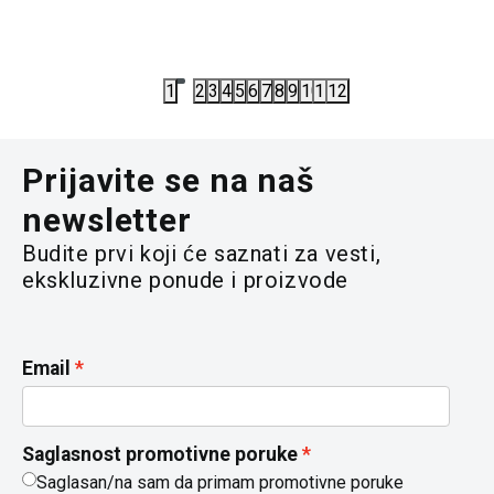
6.632,00
RSD
6.072,00
8.290,00
RSD
7.590,00
R
1
2
3
4
5
6
7
8
9
10
11
12
Prijavite se na naš
newsletter
Budite prvi koji će saznati za vesti,
ekskluzivne ponude i proizvode
Email
Saglasnost promotivne poruke
Saglasan/na sam da primam promotivne poruke