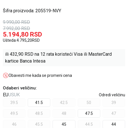
Šifra proizvoda:
205519-NVY
9.990,00
RSD
7.992,00
RSD
5.194,80
RSD
Ušteda:
4.795,20
RSD
ili
432,90
RSD na 12 rata koristeći Visa ili MasterCard
kartice Banca Intesa
Obavesti me kada se promeni cena
Odaberi veličinu
:
EU
US
UK
Odredi veličinu
39.5
41.5
42.5
50
39
49.5
48.5
48
47.5
47
46
45.5
45
44.5
44