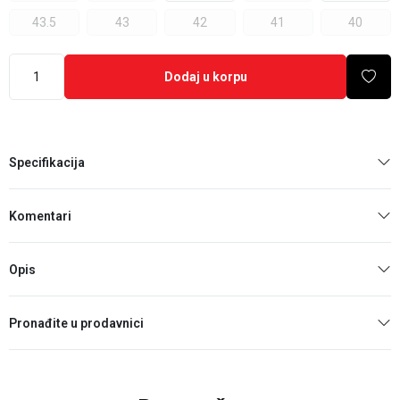
43.5
43
42
41
40
Dodaj u korpu
Specifikacija
Komentari
Opis
Pronađite u prodavnici