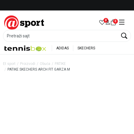
Besplatna dostava za porudžbine preko 6.000 rsd
0
0
Pretraži sajt
ADIDAS
SKECHERS
Et sport
Proizvodi
Obuća
PATIKE
PATIKE SKECHERS ARCH FIT GARZA M
20
%
35
%