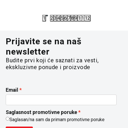
5.325,00
RSD
5.325,00
7.100,00
RSD
7.100,00
R
1
2
3
4
5
6
7
8
9
10
11
12
Prijavite se na naš
newsletter
Budite prvi koji će saznati za vesti,
ekskluzivne ponude i proizvode
Email
Saglasnost promotivne poruke
Saglasan/na sam da primam promotivne poruke