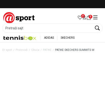
Besplatna dostava za porudžbine preko 6.000 rsd
0
0
Pretraži sajt
ADIDAS
SKECHERS
Et sport
Proizvodi
Obuća
PATIKE
PATIKE SKECHERS SUMMITS W
20
%
35
%