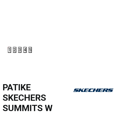
1
2
3
4
5
PATIKE
SKECHERS
SUMMITS W