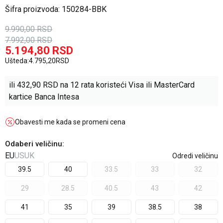
Šifra proizvoda:
150284-BBK
9.990,00
RSD
7.992,00
RSD
5.194,80
RSD
Ušteda:
4.795,20
RSD
ili
432,90
RSD na 12 rata koristeći Visa ili MasterCard
kartice Banca Intesa
Obavesti me kada se promeni cena
Odaberi veličinu
:
EU
US
UK
Odredi veličinu
39.5
40
33.5
33
32
29
28.5
40.5
43
42
41
35
39
38.5
38