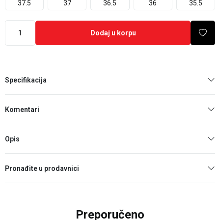
37.5
37
36.5
36
35.5
Dodaj u korpu
Specifikacija
Komentari
Opis
Pronađite u prodavnici
Preporučeno