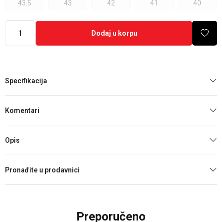
43.5
43
42
41
40
Dodaj u korpu
Specifikacija
Komentari
Opis
Pronađite u prodavnici
Preporučeno