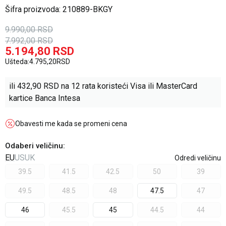
Šifra proizvoda:
210889-BKGY
9.990,00
RSD
7.992,00
RSD
5.194,80
RSD
Ušteda:
4.795,20
RSD
ili
432,90
RSD na 12 rata koristeći Visa ili MasterCard
kartice Banca Intesa
Obavesti me kada se promeni cena
Odaberi veličinu
:
EU
US
UK
Odredi veličinu
39.5
41.5
42.5
50
39
49.5
48.5
48
47.5
47
46
45.5
45
44.5
44