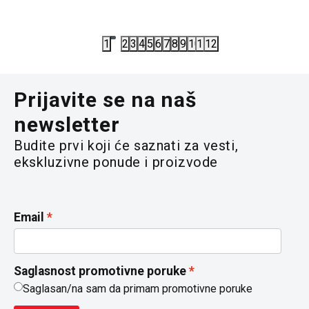
6.632,00
RSD
6.072,00
8.290,00
RSD
7.590,00
R
1
2
3
4
5
6
7
8
9
10
11
12
Prijavite se na naš
newsletter
Budite prvi koji će saznati za vesti,
ekskluzivne ponude i proizvode
Email
Saglasnost promotivne poruke
Saglasan/na sam da primam promotivne poruke