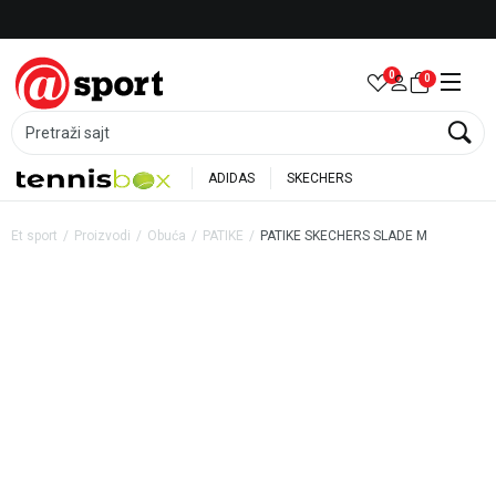
Besplatna dostava za porudžbine preko 6.000 rsd
0
0
Pretraži sajt
ADIDAS
SKECHERS
Et sport
Proizvodi
Obuća
PATIKE
PATIKE SKECHERS SLADE M
20
%
35
%