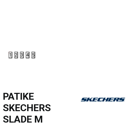
1
2
3
4
5
PATIKE
SKECHERS
SLADE M