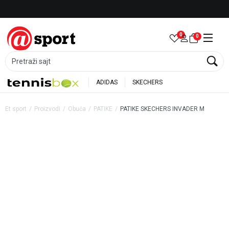
Besplatna dostava za porudžbine preko 6.000 rsd
0
0
Pretraži sajt
ADIDAS
SKECHERS
Et sport
Proizvodi
Obuća
PATIKE
PATIKE SKECHERS INVADER M
30
%
35
%