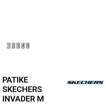
1
2
3
4
5
PATIKE
SKECHERS
INVADER M