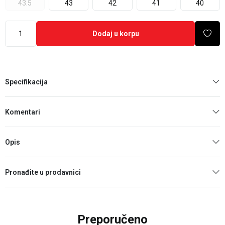
43.5
43
42
41
40
Dodaj u korpu
Specifikacija
Komentari
Opis
Pronađite u prodavnici
Preporučeno