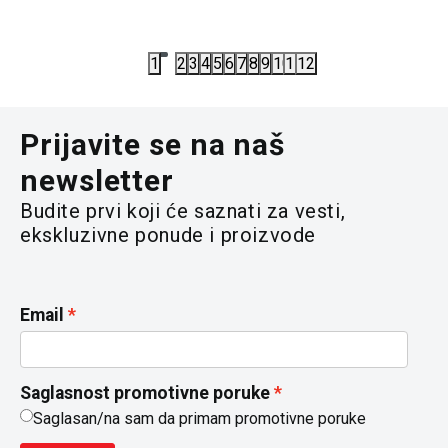
6.072,00
RSD
6.632,00
7.590,00
RSD
8.290,00
R
1
2
3
4
5
6
7
8
9
10
11
12
Prijavite se na naš
newsletter
Budite prvi koji će saznati za vesti,
ekskluzivne ponude i proizvode
Email
Saglasnost promotivne poruke
Saglasan/na sam da primam promotivne poruke