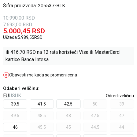
Šifra proizvoda:
205537-BLK
10.990,00
RSD
7.693,00
RSD
5.000,45
RSD
Ušteda:
5.989,55
RSD
ili
416,70
RSD na 12 rata koristeći Visa ili MasterCard
kartice Banca Intesa
Obavesti me kada se promeni cena
Odaberi veličinu
:
EU
US
UK
Odredi veličinu
39.5
41.5
42.5
50
39
49.5
48.5
48
47.5
47
46
45.5
45
44.5
44