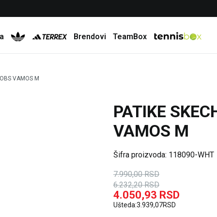
Besplatna dostava za porudžbine preko 6.000 rsd
a
Brendovi
TeamBox
BOBS VAMOS M
PATIKE SKEC
22
%
35
%
VAMOS M
Šifra proizvoda:
118090-WHT
7.990,00
RSD
6.232,20
RSD
4.050,93
RSD
Ušteda:
3.939,07
RSD