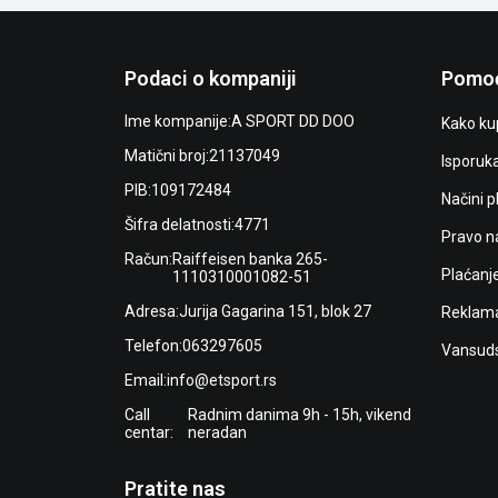
Podaci o kompaniji
Pomoć
Ime kompanije:
A SPORT DD DOO
Kako kup
Matični broj:
21137049
Isporuk
PIB:
109172484
Načini p
Šifra delatnosti:
4771
Pravo n
Račun:
Raiffeisen banka 265-
Plaćanj
1110310001082-51
Adresa:
Jurija Gagarina 151, blok 27
Reklama
Telefon:
063297605
Vansuds
Email:
info@etsport.rs
Call
Radnim danima 9h - 15h, vikend
centar:
neradan
Pratite nas