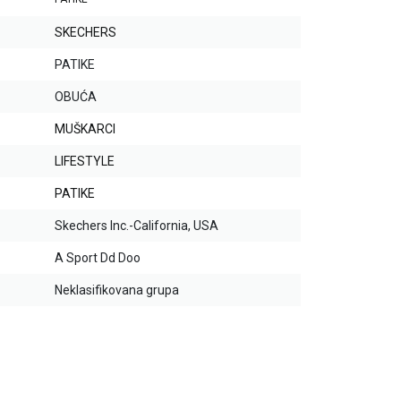
SKECHERS
PATIKE
OBUĆA
MUŠKARCI
LIFESTYLE
PATIKE
Skechers Inc.-California, USA
A Sport Dd Doo
Neklasifikovana grupa