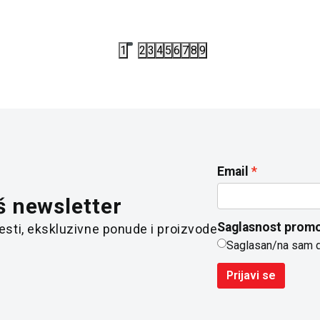
1
2
3
4
5
6
7
8
9
Email
š newsletter
Saglasnost promo
 vesti, ekskluzivne ponude i proizvode
Saglasan/na sam 
Prijavi se