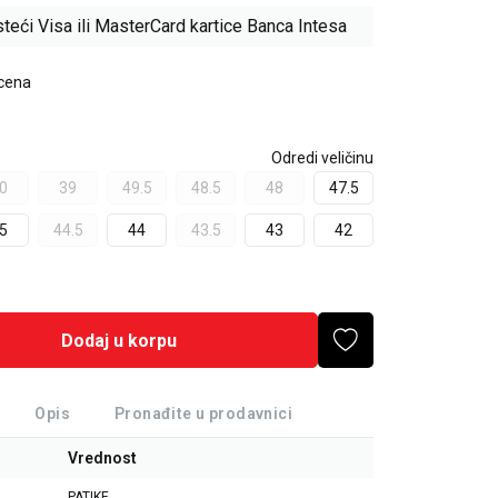
teći Visa ili MasterCard kartice Banca Intesa
 cena
Odredi veličinu
0
39
49.5
48.5
48
47.5
5
44.5
44
43.5
43
42
Dodaj u korpu
Opis
Pronađite u prodavnici
Vrednost
PATIKE