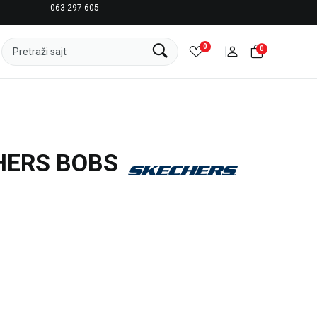
063 297 605
LICENCIRANI CLEARANCE PARTNER ADIDAS
0
0
Pretraži sajt
HERS BOBS