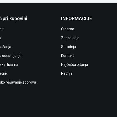
 pri kupovini
INFORMACIJE
iti
O nama
a
Zaposlenje
laćanja
Saradnja
a odustajanje
Kontakt
e karticama
Najčešća pitanja
cije
Radnje
ko rešavanje sporova