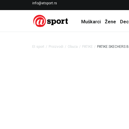
LICENCIRANI CLEARANCE PARTNER ADIDAS
info@etsport.rs
Muškarci
Žene
Dec
Et sport
Proizvodi
Obuća
PATIKE
PATIKE SKECHERS 