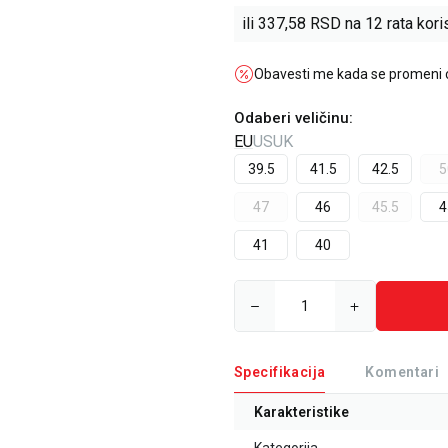
ili
337,58
RSD na 12 rata koris
Obavesti me kada se promeni
Odaberi veličinu
:
EU
US
UK
39.5
41.5
42.5
5
47
46
45.5
4
41
40
Specifikacija
Komentari
Karakteristike