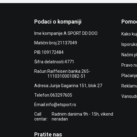
Podaci o kompaniji
Pomoć
Ime kompanije:
A SPORT DD DOO
Kako kup
Matični broj:
21137049
Isporuk
PIB:
109172484
Načini p
Šifra delatnosti:
4771
Pravo n
Račun:
Raiffeisen banka 265-
Plaćanj
1110310001082-51
Adresa:
Jurija Gagarina 151, blok 27
Reklama
Telefon:
063297605
Vansuds
Email:
info@etsport.rs
Call
Radnim danima 9h - 15h, vikend
centar:
neradan
Pratite nas