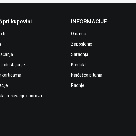
 pri kupovini
INFORMACIJE
iti
O nama
a
Zaposlenje
laćanja
Saradnja
a odustajanje
Kontakt
e karticama
Najčešća pitanja
cije
Radnje
ko rešavanje sporova