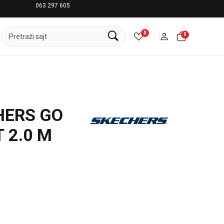
063 297 605
LICENCIRANI CLEARANCE PARTNER ADIDAS
0
0
Pretraži sajt
HERS GO
 2.0 M