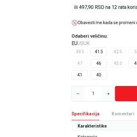
ili
497,90
RSD na 12 rata koris
Obavesti me kada se promeni
Odaberi veličinu
:
EU
US
UK
39.5
41.5
42.5
5
47
46
45.5
4
41
40
Specifikacija
Komentari
Karakteristike