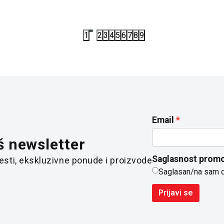
1
2
3
4
5
6
7
8
9
Email
š newsletter
Saglasnost promo
 vesti, ekskluzivne ponude i proizvode
Saglasan/na sam 
Prijavi se