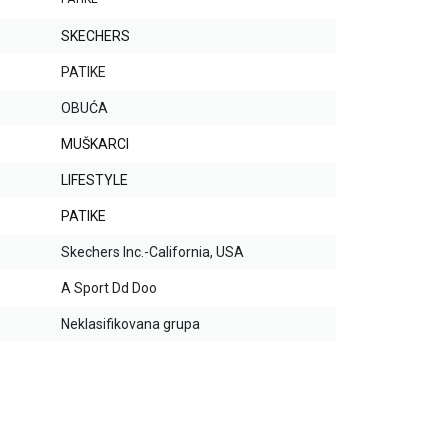
SKECHERS
PATIKE
OBUĆA
MUŠKARCI
LIFESTYLE
PATIKE
Skechers Inc.-California, USA
A Sport Dd Doo
Neklasifikovana grupa