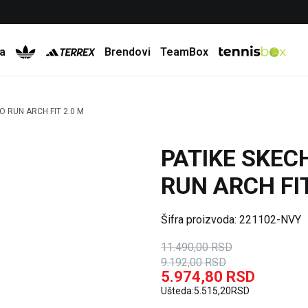
Besplatna dostava za porudžbine preko 6.000 rsd
a
Brendovi
TeamBox
O RUN ARCH FIT 2.0 M
PATIKE SKEC
20
%
35
%
RUN ARCH FIT
Šifra proizvoda:
221102-NVY
11.490,00
RSD
9.192,00
RSD
5.974,80
RSD
Ušteda:
5.515,20
RSD