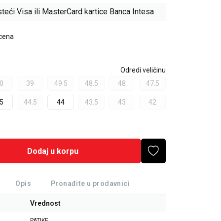
teći Visa ili MasterCard kartice Banca Intesa
 cena
Odredi veličinu
0
39
49.5
48.5
48
47.5
5
44.5
44
43.5
43
42
Dodaj u korpu
Opis
Pronađite u prodavnici
Vrednost
PATIKE