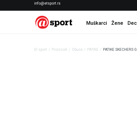
LICENCIRANI CLEARANCE PARTNER ADIDAS
info@etsport.rs
Muškarci
Žene
Dec
Et sport
Proizvodi
Obuća
PATIKE
PATIKE SKECHERS G