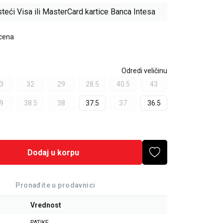
teći Visa ili MasterCard kartice Banca Intesa
 cena
Odredi veličinu
3
32
29
28.5
40.5
43
9
38.5
38
37.5
37
36.5
Dodaj u korpu
Pronađite u prodavnici
Vrednost
PATIKE