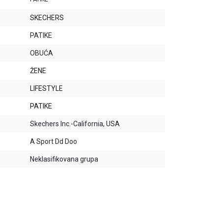
SKECHERS
PATIKE
OBUĆA
ŽENE
LIFESTYLE
PATIKE
Skechers Inc.-California, USA
A Sport Dd Doo
Neklasifikovana grupa