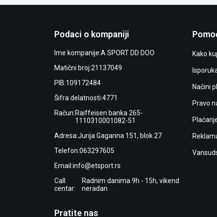
Podaci o kompaniji
Pomoć
Ime kompanije:
A SPORT DD DOO
Kako kup
Matični broj:
21137049
Isporuk
PIB:
109172484
Načini p
Šifra delatnosti:
4771
Pravo n
Račun:
Raiffeisen banka 265-
Plaćanj
1110310001082-51
Adresa:
Jurija Gagarina 151, blok 27
Reklama
Telefon:
063297605
Vansuds
Email:
info@etsport.rs
Call
Radnim danima 9h - 15h, vikend
centar:
neradan
Pratite nas