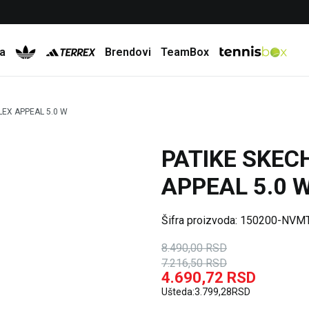
Besplatna dostava za porudžbine preko 6.000 rsd
a
Brendovi
TeamBox
LEX APPEAL 5.0 W
PATIKE SKEC
15
%
35
%
APPEAL 5.0 
Šifra proizvoda:
150200-NVM
8.490,00
RSD
7.216,50
RSD
4.690,72
RSD
Ušteda:
3.799,28
RSD