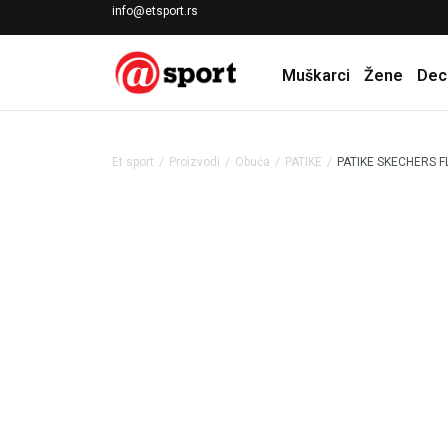
LICENCIRANI CLEARANCE PARTNER ADIDAS
info@etsport.rs
Muškarci
Žene
Dec
Et sport
Proizvodi
Obuća
PATIKE
PATIKE SKECHERS F