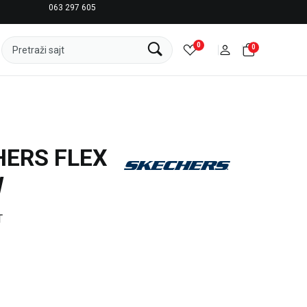
063 297 605
LICENCIRANI CLEARANCE PARTNER ADIDAS
0
0
Pretraži sajt
HERS FLEX
W
T