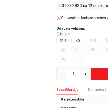
ili
390,89
RSD na 12 rata koris
Obavesti me kada se promeni
Odaberi veličinu
:
EU
US
UK
39.5
40
33.5
3
42
41
35
3
36
35.5
Specifikacija
Komentari
Karakteristike