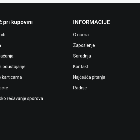
 pri kupovini
INFORMACIJE
iti
O nama
a
Zaposlenje
laćanja
Saradnja
a odustajanje
Kontakt
e karticama
Najčešća pitanja
cije
Radnje
ko rešavanje sporova