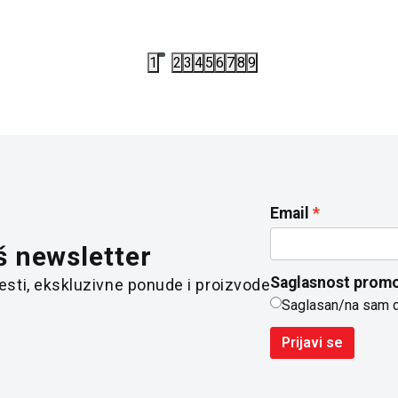
1
2
3
4
5
6
7
8
9
Email
š newsletter
Saglasnost promo
 vesti, ekskluzivne ponude i proizvode
Saglasan/na sam 
Prijavi se