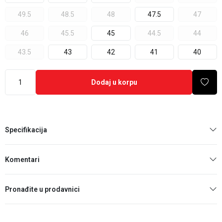
49.5
48.5
48
47.5
47
46
45.5
45
44.5
44
43.5
43
42
41
40
Dodaj u korpu
Specifikacija
Komentari
Pronađite u prodavnici