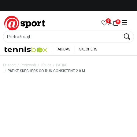
Besplatna dostava za porudžbine preko 6.000 rsd
0
0
Pretraži sajt
ADIDAS
SKECHERS
Et sport
Proizvodi
Obuća
PATIKE
PATIKE SKECHERS GO RUN CONSISTENT 2.0 M
20
%
35
%