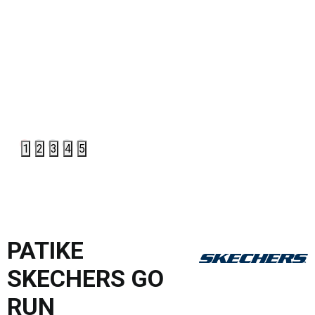
1
2
3
4
5
PATIKE
SKECHERS GO
RUN