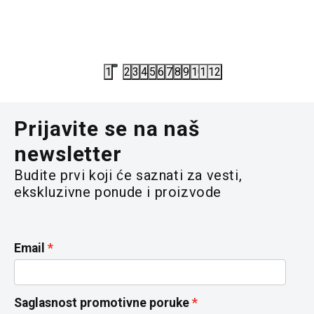
M
5.383,00
RSD
5.325,00
7.690,00
RSD
7.100,00
R
1
2
3
4
5
6
7
8
9
10
11
12
Prijavite se na naš
newsletter
Budite prvi koji će saznati za vesti,
ekskluzivne ponude i proizvode
Email
Saglasnost promotivne poruke