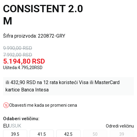
CONSISTENT 2.0
M
Šifra proizvoda:
220872-GRY
9.990,00
RSD
7.992,00
RSD
5.194,80
RSD
Ušteda:
4.795,20
RSD
ili
432,90
RSD na 12 rata koristeći Visa ili MasterCard
kartice Banca Intesa
Obavesti me kada se promeni cena
Odaberi veličinu
:
EU
US
UK
Odredi veličinu
39.5
41.5
42.5
50
39