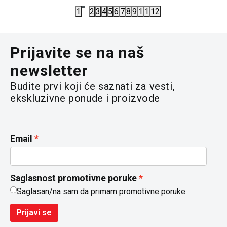
1
2
3
4
5
6
7
8
9
10
11
12
Prijavite se na naš
newsletter
Budite prvi koji će saznati za vesti,
ekskluzivne ponude i proizvode
Email
Saglasnost promotivne poruke
Saglasan/na sam da primam promotivne poruke
Prijavi se