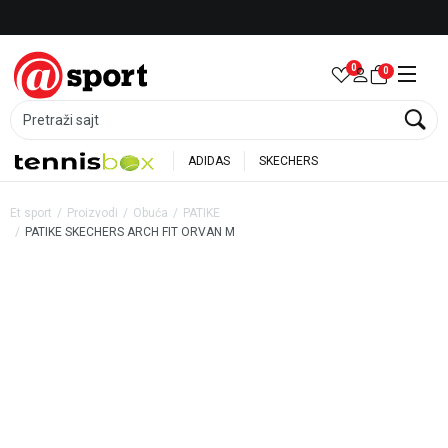
Besplatna dostava za porudžbine preko 6.000 rsd
0
0
Pretraži sajt
ADIDAS
SKECHERS
Et sport
Proizvodi
Obuća
PATIKE
PATIKE SKECHERS ARCH FIT ORVAN M
20
%
35
%