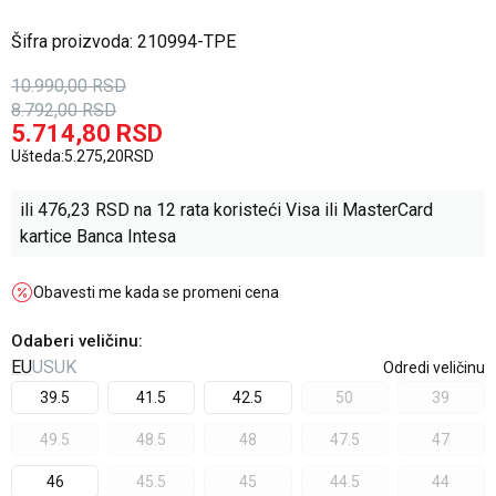
Šifra proizvoda:
210994-TPE
10.990,00
RSD
8.792,00
RSD
5.714,80
RSD
Ušteda:
5.275,20
RSD
ili
476,23
RSD na 12 rata koristeći Visa ili MasterCard
kartice Banca Intesa
Obavesti me kada se promeni cena
Odaberi veličinu
:
EU
US
UK
Odredi veličinu
39.5
41.5
42.5
50
39
49.5
48.5
48
47.5
47
46
45.5
45
44.5
44