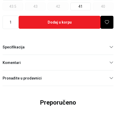
43.5
43
42
41
40
Dodaj u korpu
Specifikacija
Komentari
Pronađite u prodavnici
Preporučeno