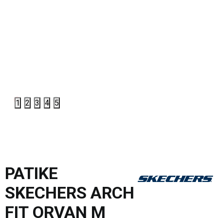
1
2
3
4
5
PATIKE
SKECHERS ARCH
FIT ORVAN M