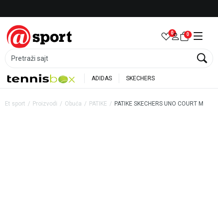
Besplatna dostava za porudžbine preko 6.000 rsd
0
0
Pretraži sajt
ADIDAS
SKECHERS
Et sport
Proizvodi
Obuća
PATIKE
PATIKE SKECHERS UNO COURT M
60
%