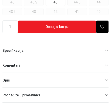
46
45.5
45
44.5
44
43.5
43
42
41
40
Dodaj u korpu
Specifikacija
Komentari
Opis
Pronađite u prodavnici