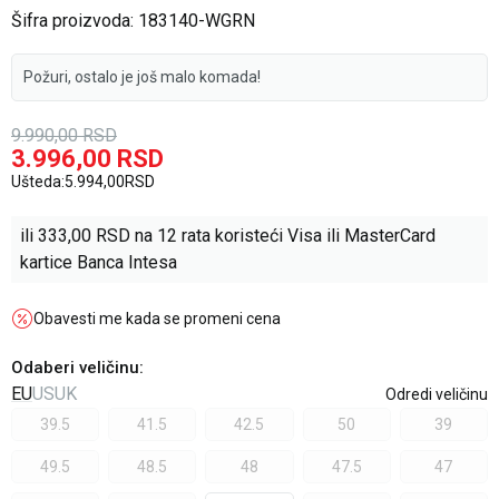
Šifra proizvoda:
183140-WGRN
Požuri, ostalo je još malo komada!
9.990,00
RSD
3.996,00
RSD
Ušteda:
5.994,00
RSD
ili
333,00
RSD na 12 rata koristeći Visa ili MasterCard
kartice Banca Intesa
Obavesti me kada se promeni cena
Odaberi veličinu
:
EU
US
UK
Odredi veličinu
39.5
41.5
42.5
50
39
49.5
48.5
48
47.5
47