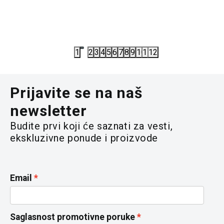
6.632,00
RSD
6.072,00
8.290,00
RSD
7.590,00
R
1
2
3
4
5
6
7
8
9
10
11
12
Prijavite se na naš
newsletter
Budite prvi koji će saznati za vesti,
ekskluzivne ponude i proizvode
Email
Saglasnost promotivne poruke