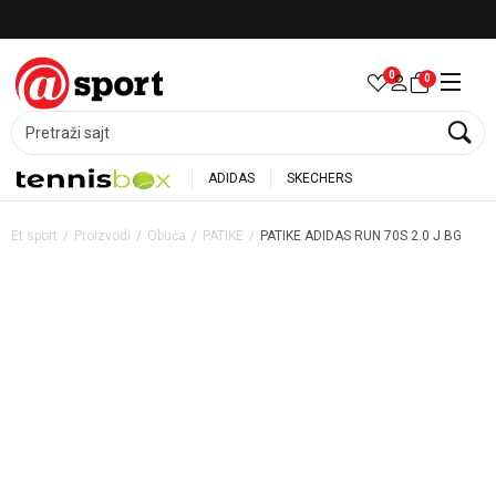
Besplatna dostava za porudžbine preko 6.000 rsd
0
0
Pretraži sajt
ADIDAS
SKECHERS
Et sport
Proizvodi
Obuća
PATIKE
PATIKE ADIDAS RUN 70S 2.0 J BG
40
%