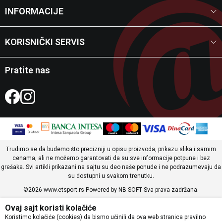
INFORMACIJE
KORISNIČKI SERVIS
Pratite nas
Trudimo se da budemo što precizniji u opisu proizvoda, prikazu slika i samim
cenama, ali ne možemo garantovati da su sve informacije potpune i bez
grešaka. Svi artikli prikazani na sajtu su deo naše ponude i ne podrazumevaju da
su dostupni u svakom trenutku.
©2026
www.etsport.rs
Powered by
NB SOFT
Sva prava zadržana.
Ovaj sajt koristi kolačiće
Koristimo kolačiće (cookies) da bismo učinili da ova web stranica pravilno