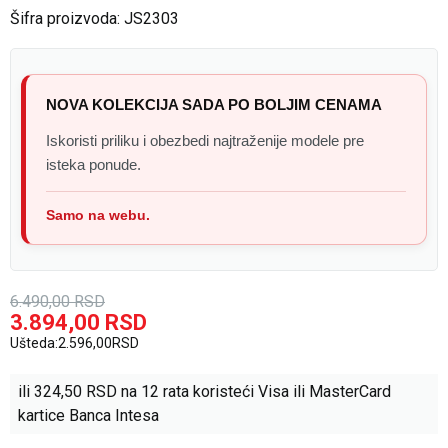
Šifra proizvoda:
JS2303
NOVA KOLEKCIJA SADA PO BOLJIM CENAMA
Iskoristi priliku i obezbedi najtraženije modele pre
isteka ponude.
Samo na webu.
6.490,00
RSD
3.894,00
RSD
Ušteda:
2.596,00
RSD
ili
324,50
RSD na 12 rata koristeći Visa ili MasterCard
kartice Banca Intesa