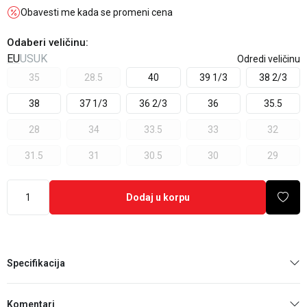
Obavesti me kada se promeni cena
Odaberi veličinu
:
EU
US
UK
Odredi veličinu
35
28.5
40
39 1/3
38 2/3
38
37 1/3
36 2/3
36
35.5
28
34
33.5
33
32
31.5
31
30.5
30
29
Dodaj u korpu
Specifikacija
Komentari