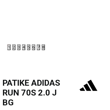
1
2
3
4
5
6
7
8
PATIKE ADIDAS
RUN 70S 2.0 J
BG