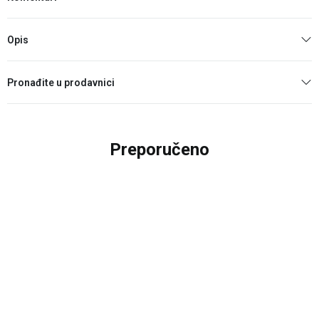
Opis
Pronađite u prodavnici
Preporučeno
25
%