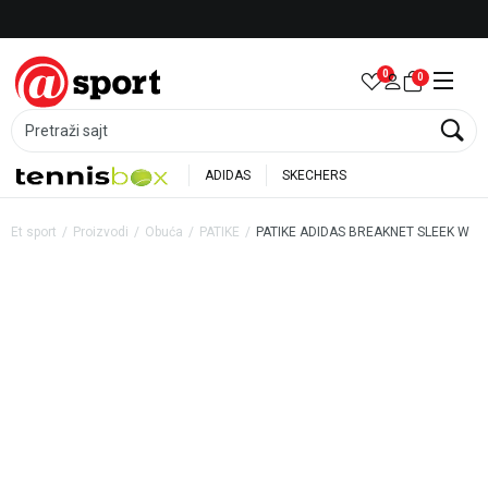
Besplatna dostava za porudžbine preko 6.000 rsd
0
0
Pretraži sajt
ADIDAS
SKECHERS
Et sport
Proizvodi
Obuća
PATIKE
PATIKE ADIDAS BREAKNET SLEEK W
40
%