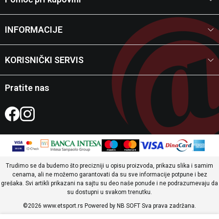
INFORMACIJE
KORISNIČKI SERVIS
Pratite nas
Trudimo se da budemo što precizniji u opisu proizvoda, prikazu slika i samim
cenama, ali ne možemo garantovati da su sve informacije potpune i bez
grešaka. Svi artikli prikazani na sajtu su deo naše ponude i ne podrazumevaju da
su dostupni u svakom trenutku.
©2026
www.etsport.rs
Powered by
NB SOFT
Sva prava zadržana.