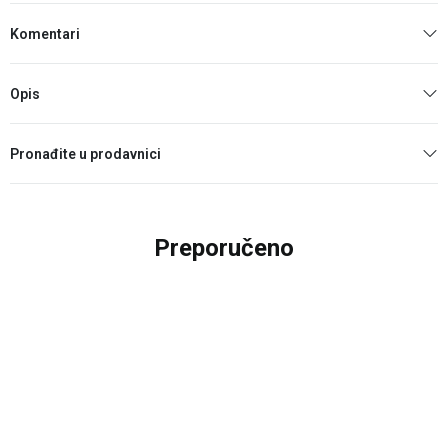
Komentari
Opis
Pronađite u prodavnici
Preporučeno
25
%