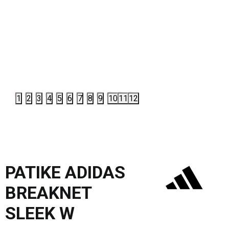
1
2
3
4
5
6
7
8
9
10
11
12
PATIKE ADIDAS
BREAKNET
SLEEK W