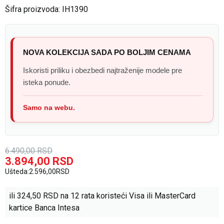
Šifra proizvoda:
IH1390
NOVA KOLEKCIJA SADA PO BOLJIM CENAMA
Iskoristi priliku i obezbedi najtraženije modele pre
isteka ponude.
Samo na webu.
6.490,00
RSD
3.894,00
RSD
Ušteda:
2.596,00
RSD
ili
324,50
RSD na 12 rata koristeći Visa ili MasterCard
kartice Banca Intesa