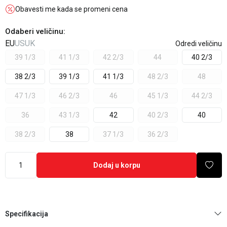
Obavesti me kada se promeni cena
Odaberi veličinu
:
EU
US
UK
Odredi veličinu
39 1/3
41 1/3
42 2/3
44
40 2/3
38 2/3
39 1/3
41 1/3
48 2/3
48
47 1/3
46 2/3
46
45 1/3
44 2/3
36
43 1/3
42
40 2/3
40
38 2/3
38
37 1/3
36 2/3
Dodaj u korpu
Specifikacija