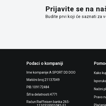
Prijavite se na na
Budite prvi koji će saznati za
Podaci o kompaniji
Pomoć
Ime kompanije:
A SPORT DD DOO
Kako kup
Matični broj:
21137049
Isporuk
PIB:
109172484
Načini p
Šifra delatnosti:
4771
Pravo n
Račun:
Raiffeisen banka 265-
Plaćanj
1110310001082-51