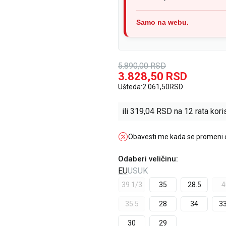
Samo na webu.
5.890,00
RSD
3.828,50
RSD
Ušteda:
2.061,50
RSD
ili
319,04
RSD na 12 rata koris
Obavesti me kada se promeni
Odaberi veličinu
:
EU
US
UK
39 1/3
35
28.5
4
35.5
28
34
33
30
29