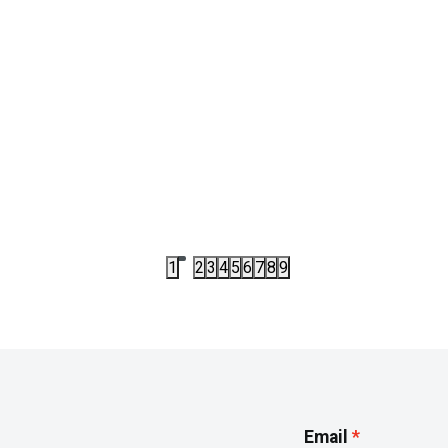
JS2383
PATIKE
E ADIDAS DURAMO SL2 EL C
PATIKE ADIDAS GRAND COUR
BUBBLE CF I BT
,50
RSD
3.192,00
RSD
00
RSD
3.990,00
RSD
1
2
3
4
5
6
7
8
9
Email