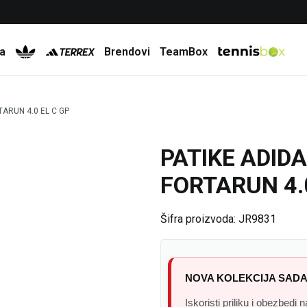
Besplatna dostava za porudžbine preko 6.000 rsd
a
Brendovi
TeamBox
TARUN 4.0 EL C GP
PATIKE ADID
35
%
FORTARUN 4.
Šifra proizvoda:
JR9831
NOVA KOLEKCIJA SADA
Iskoristi priliku i obezbedi