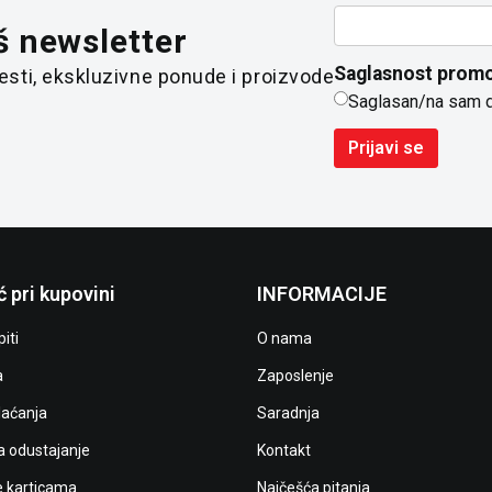
š newsletter
Saglasnost promo
 vesti, ekskluzivne ponude i proizvode
Saglasan/na sam 
Prijavi se
 pri kupovini
INFORMACIJE
iti
O nama
a
Zaposlenje
laćanja
Saradnja
a odustajanje
Kontakt
e karticama
Najčešća pitanja