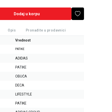
Dodaj u korpu
Opis
Pronađite u prodavnici
Vrednost
PATIKE
ADIDAS
PATIKE
OBUĆA
DECA
LIFESTYLE
PATIKE