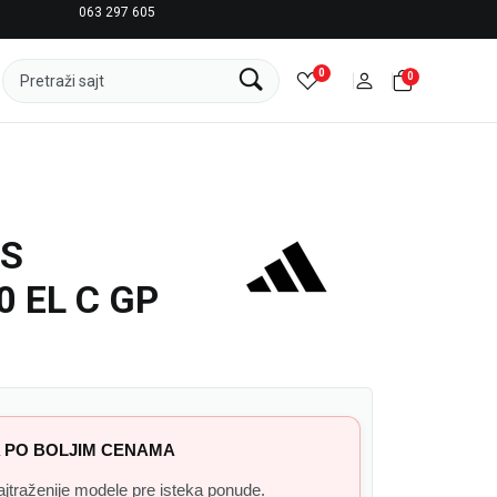
063 297 605
LICENCIRANI CLEARANCE PARTNER ADIDAS
0
0
Pretraži sajt
AS
0 EL C GP
 PO BOLJIM CENAMA
 najtraženije modele pre isteka ponude.