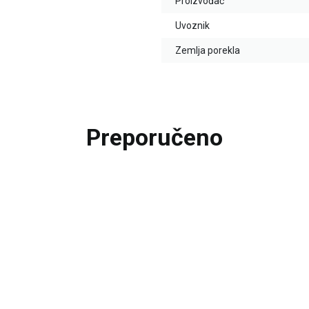
Proizvođač
Uvoznik
Zemlja porekla
Preporučeno
25
%