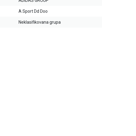
ADIDAS GROUP
A Sport Dd Doo
Neklasifikovana grupa
20
%
30
%