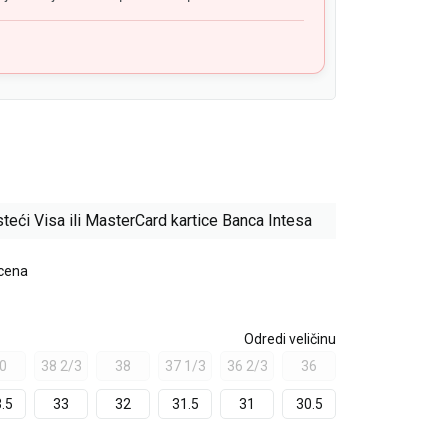
teći Visa ili MasterCard kartice Banca Intesa
 cena
Odredi veličinu
0
38 2/3
38
37 1/3
36 2/3
36
.5
33
32
31.5
31
30.5