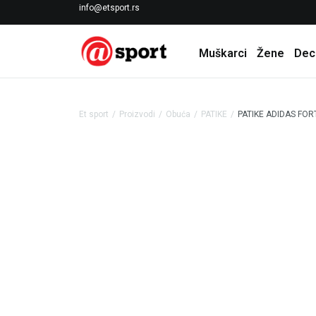
LICENCIRANI CLEARANCE PARTNER ADIDAS
info@etsport.rs
Muškarci
Žene
Dec
Et sport
Proizvodi
Obuća
PATIKE
PATIKE ADIDAS FOR