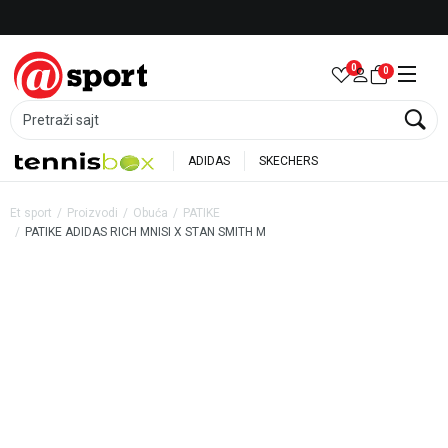
Besplatna dostava za porudžbine preko 6.000 rsd
0
0
Pretraži sajt
ADIDAS
SKECHERS
Et sport
Proizvodi
Obuća
PATIKE
PATIKE ADIDAS RICH MNISI X STAN SMITH M