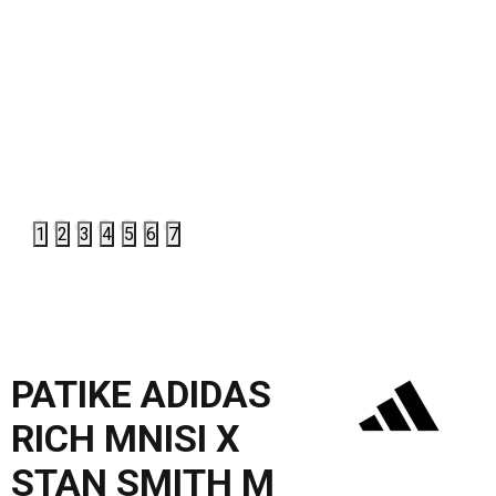
1
2
3
4
5
6
7
PATIKE ADIDAS
RICH MNISI X
STAN SMITH M