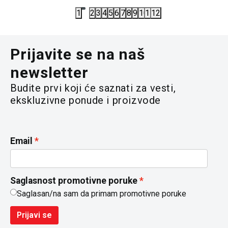
1
2
3
4
5
6
7
8
9
10
11
12
Prijavite se na naš
newsletter
Budite prvi koji će saznati za vesti,
ekskluzivne ponude i proizvode
Email
Saglasnost promotivne poruke
Saglasan/na sam da primam promotivne poruke
Prijavi se