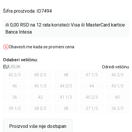
Šifra proizvoda:
ID7494
ili
0,00
RSD na 12 rata koristeći Visa ili MasterCard kartice
Banca Intesa
Obavesti me kada se promeni cena
Odaberi veličinu
:
EU
US
UK
Odredi veličinu
42 2/3
48 2/3
48
47 1/3
46 2/3
46
45 1/3
44 2/3
44
43 1/3
36
42
41 1/3
40 2/3
40
39 1/3
38 2/3
38
37 1/3
36 2/3
Proizvod više nije dostupan