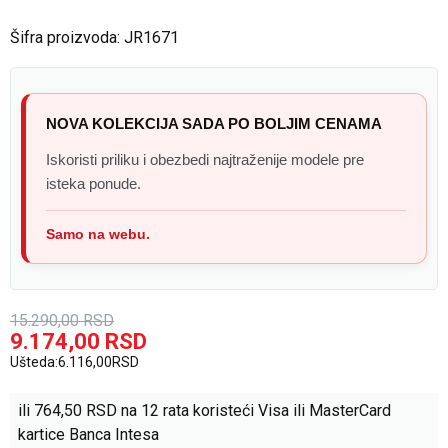
Šifra proizvoda:
JR1671
NOVA KOLEKCIJA SADA PO BOLJIM CENAMA
Iskoristi priliku i obezbedi najtraženije modele pre
isteka ponude.
Samo na webu.
15.290,00
RSD
9.174,00
RSD
Ušteda:
6.116,00
RSD
ili
764,50
RSD na 12 rata koristeći Visa ili MasterCard
kartice Banca Intesa