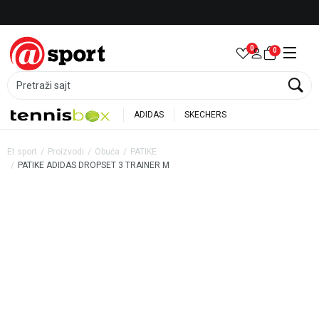
Besplatna dostava za porudžbine preko 6.000 rsd
0
0
Pretraži sajt
ADIDAS
SKECHERS
Et sport
Proizvodi
Obuća
PATIKE
PATIKE ADIDAS DROPSET 3 TRAINER M
40
%