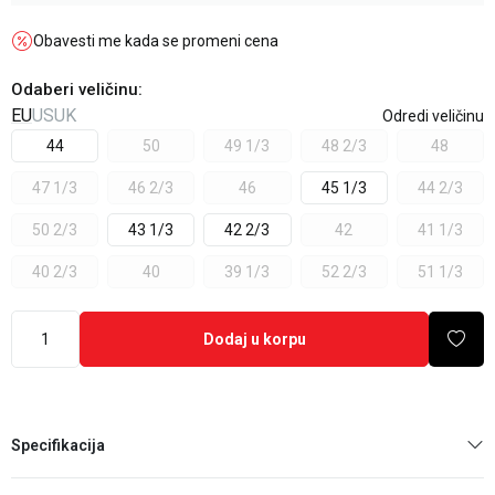
Obavesti me kada se promeni cena
Odaberi veličinu
:
EU
US
UK
Odredi veličinu
44
50
49 1/3
48 2/3
48
47 1/3
46 2/3
46
45 1/3
44 2/3
50 2/3
43 1/3
42 2/3
42
41 1/3
40 2/3
40
39 1/3
52 2/3
51 1/3
Dodaj u korpu
Specifikacija