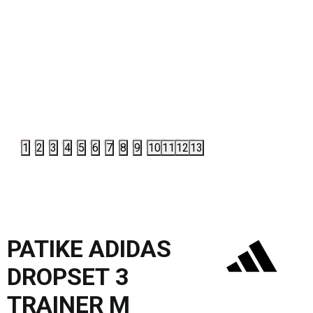
1
2
3
4
5
6
7
8
9
10
11
12
13
PATIKE ADIDAS
DROPSET 3
TRAINER M