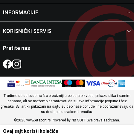
INFORMACIJE
KORISNIČKI SERVIS
Pratite nas
Trudimo se da budemo što precizniji u opisu proizvoda, prikazu slika i samim
cenama, ali ne možemo garantovati da su sve informacije potpune i bez
grešaka. Svi artikli prikazani na sajtu su deo naše ponude i ne podrazumevaju da
su dostupni u svakom trenutku.
©2026
www.etsport.rs
Powered by
NB SOFT
Sva prava zadržana.
Ovaj sajt koristi kolačiće