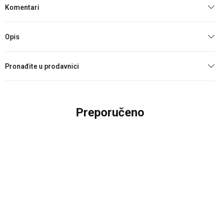
Komentari
Opis
Pronađite u prodavnici
Preporučeno
20
%