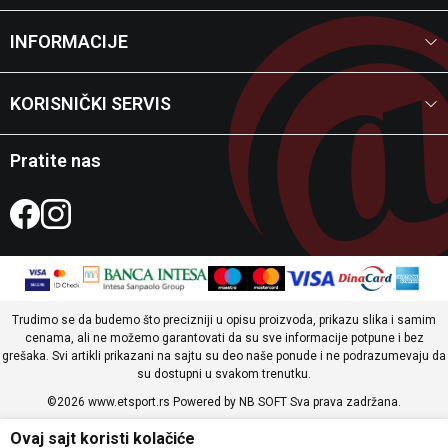
INFORMACIJE
KORISNIČKI SERVIS
Pratite nas
Trudimo se da budemo što precizniji u opisu proizvoda, prikazu slika i samim
cenama, ali ne možemo garantovati da su sve informacije potpune i bez
grešaka. Svi artikli prikazani na sajtu su deo naše ponude i ne podrazumevaju da
su dostupni u svakom trenutku.
©2026
www.etsport.rs
Powered by
NB SOFT
Sva prava zadržana.
Ovaj sajt koristi kolačiće