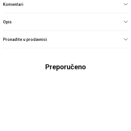
Komentari
Opis
Pronađite u prodavnici
Preporučeno
25
%