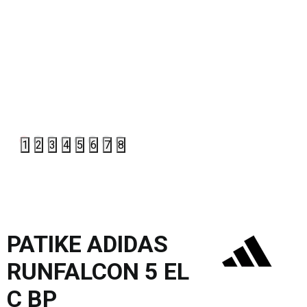
1
2
3
4
5
6
7
8
PATIKE ADIDAS
RUNFALCON 5 EL
C BP