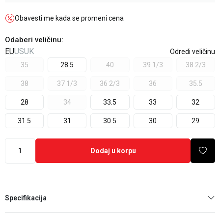
Obavesti me kada se promeni cena
Odaberi veličinu
:
EU
US
UK
Odredi veličinu
35
28.5
40
39 1/3
38 2/3
38
37 1/3
36 2/3
36
35.5
28
34
33.5
33
32
31.5
31
30.5
30
29
Dodaj u korpu
Specifikacija