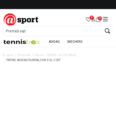
Besplatna dostava za porudžbine preko 6.000 rsd
0
0
Pretraži sajt
ADIDAS
SKECHERS
Et sport
Proizvodi
Obuća
PATIKE ZA TRČANJE
PATIKE ADIDAS RUNFALCON 5 EL C BP
40
%