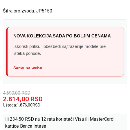
Šifra proizvoda:
JP5150
NOVA KOLEKCIJA SADA PO BOLJIM CENAMA
Iskoristi priliku i obezbedi najtraženije modele pre
isteka ponude.
Samo na webu.
4.690,00
RSD
2.814,00
RSD
Ušteda:
1.876,00
RSD
ili
234,50
RSD na 12 rata koristeći Visa ili MasterCard
kartice Banca Intesa