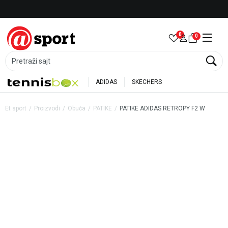
Besplatna dostava za porudžbine preko 6.000 rsd
0
0
Pretraži sajt
ADIDAS
SKECHERS
Et sport
Proizvodi
Obuća
PATIKE
PATIKE ADIDAS RETROPY F2 W
28
%
20
%