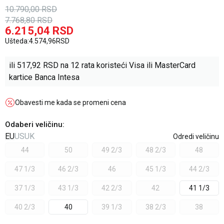
10.790,00
RSD
7.768,80
RSD
6.215,04
RSD
Ušteda:
4.574,96
RSD
ili
517,92
RSD na 12 rata koristeći Visa ili MasterCard
kartice Banca Intesa
Obavesti me kada se promeni cena
Odaberi veličinu
:
EU
US
UK
Odredi veličinu
44
50
49 2/3
48 2/3
48
47 1/3
46 2/3
46
45 1/3
44 2/3
37 1/3
43 1/3
42 2/3
42
41 1/3
40 2/3
40
39 1/3
38 2/3
38