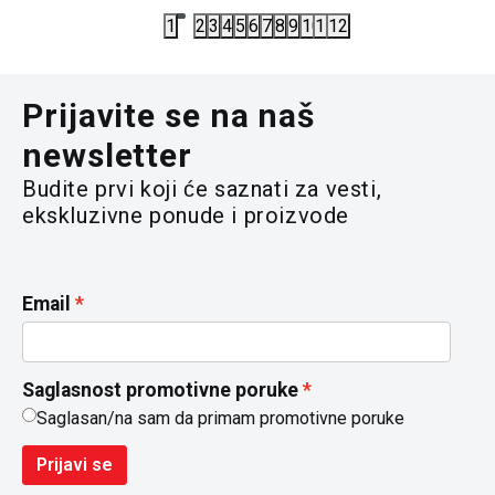
1
2
3
4
5
6
7
8
9
10
11
12
Prijavite se na naš
newsletter
Budite prvi koji će saznati za vesti,
ekskluzivne ponude i proizvode
Email
Saglasnost promotivne poruke
Saglasan/na sam da primam promotivne poruke
Prijavi se