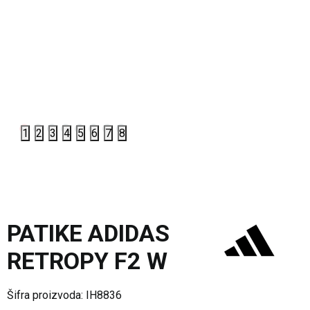
1
2
3
4
5
6
7
8
PATIKE ADIDAS
RETROPY F2 W
Šifra proizvoda:
IH8836