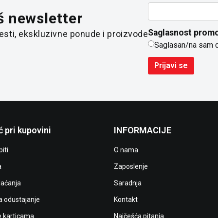
š newsletter
Saglasnost promo
 vesti, ekskluzivne ponude i proizvode
Saglasan/na sam 
Prijavi se
 pri kupovini
INFORMACIJE
iti
O nama
a
Zaposlenje
laćanja
Saradnja
a odustajanje
Kontakt
e karticama
Najčešća pitanja