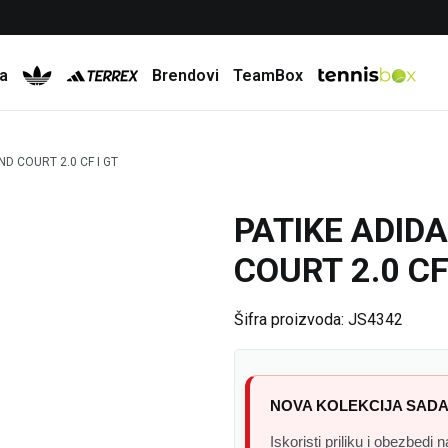
Besplatna dostava za porudžbine preko 6.000 rsd
a
Brendovi
TeamBox
ND COURT 2.0 CF I GT
PATIKE ADID
41
%
COURT 2.0 CF
Šifra proizvoda:
JS4342
NOVA KOLEKCIJA SADA
Iskoristi priliku i obezbedi