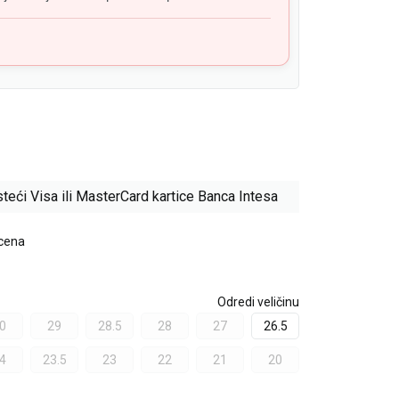
teći Visa ili MasterCard kartice Banca Intesa
 cena
Odredi veličinu
0
29
28.5
28
27
26.5
4
23.5
23
22
21
20