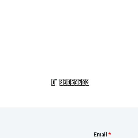
JS2383
PATIKE
E ADIDAS DURAMO SL2 EL C
PATIKE ADIDAS GRAND COUR
BUBBLE CF I BT
,50
RSD
3.192,00
RSD
00
RSD
3.990,00
RSD
1
2
3
4
5
6
7
8
9
Email