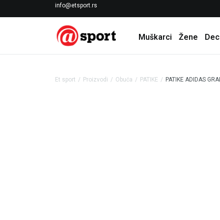
LICENCIRANI CLEARANCE PARTNER ADIDAS
info@etsport.rs
Muškarci
Žene
Dec
Et sport
Proizvodi
Obuća
PATIKE
PATIKE ADIDAS GRA