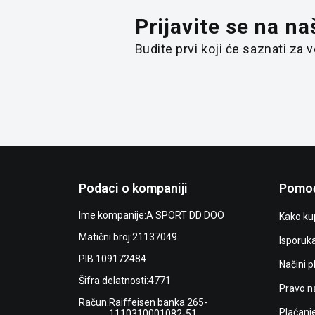
Prijavite se na na
Budite prvi koji će saznati za
Podaci o kompaniji
Pomoć
Ime kompanije:
A SPORT DD DOO
Kako kup
Matični broj:
21137049
Isporuk
PIB:
109172484
Načini p
Šifra delatnosti:
4771
Pravo n
Račun:
Raiffeisen banka 265-
Plaćanj
1110310001082-51