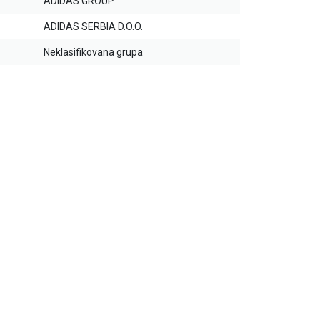
ADIDAS GROUP
ADIDAS SERBIA D.O.O.
Neklasifikovana grupa
20
%
30
%