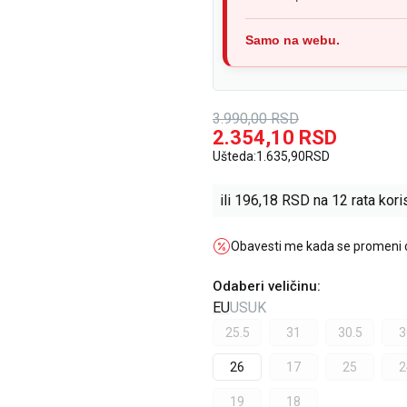
Samo na webu.
3.990,00
RSD
2.354,10
RSD
Ušteda:
1.635,90
RSD
ili
196,18
RSD na 12 rata koris
Obavesti me kada se promeni
Odaberi veličinu
:
EU
US
UK
25.5
31
30.5
3
26
17
25
2
19
18