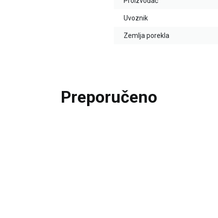
Proizvođač
Uvoznik
Zemlja porekla
Preporučeno
25
%