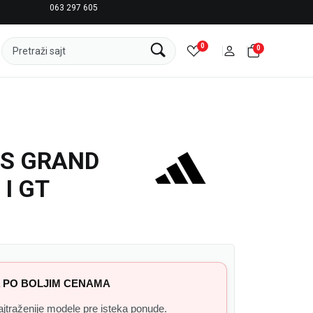
063 297 605
LICENCIRANI CLEARANCE PARTNER ADIDAS
0
0
Pretraži sajt
AS GRAND
 I GT
 PO BOLJIM CENAMA
 najtraženije modele pre isteka ponude.