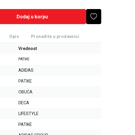
Dodaj u korpu
Opis
Pronađite u prodavnici
Vrednost
PATIKE
ADIDAS
PATIKE
OBUĆA
DECA
LIFESTYLE
PATIKE