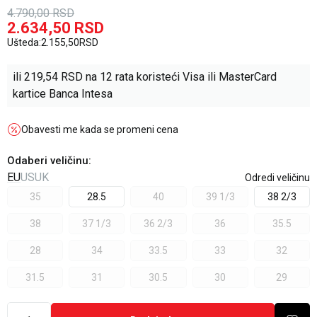
4.790,00
RSD
2.634,50
RSD
Ušteda:
2.155,50
RSD
ili
219,54
RSD na 12 rata koristeći Visa ili MasterCard
kartice Banca Intesa
Obavesti me kada se promeni cena
Odaberi veličinu
:
EU
US
UK
Odredi veličinu
35
28.5
40
39 1/3
38 2/3
38
37 1/3
36 2/3
36
35.5
28
34
33.5
33
32
31.5
31
30.5
30
29