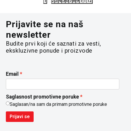
1
2
3
4
5
6
7
8
9
10
11
12
Prijavite se na naš
newsletter
Budite prvi koji će saznati za vesti,
ekskluzivne ponude i proizvode
Email
Saglasnost promotivne poruke
Saglasan/na sam da primam promotivne poruke
Prijavi se