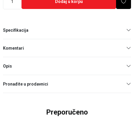
Dodaj u korpu
Specifikacija
Komentari
Opis
Pronađite u prodavnici
Preporučeno
25
%