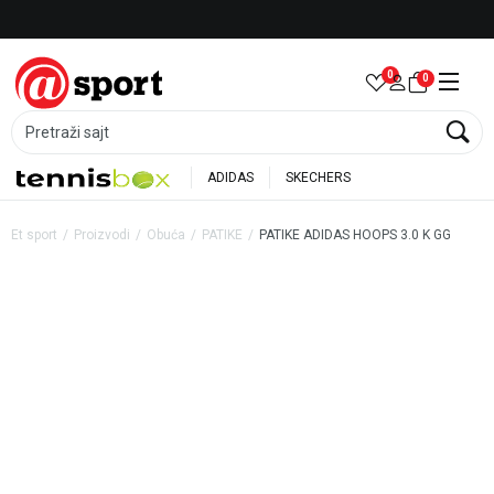
Besplatna dostava za porudžbine preko 6.000 rsd
0
0
Pretraži sajt
ADIDAS
SKECHERS
Et sport
Proizvodi
Obuća
PATIKE
PATIKE ADIDAS HOOPS 3.0 K GG
45
%