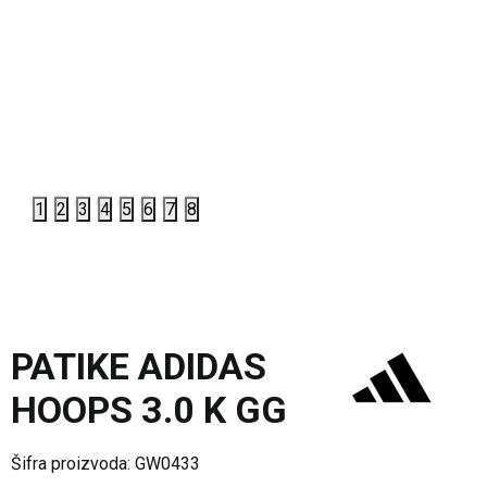
1
2
3
4
5
6
7
8
PATIKE ADIDAS
HOOPS 3.0 K GG
Šifra proizvoda:
GW0433