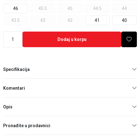
46
45.5
45
44.5
44
43.5
43
42
41
40
Dodaj u korpu
Specifikacija
Komentari
Opis
Pronađite u prodavnici