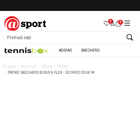
Besplatna dostava za porudžbine preko 6.000 rsd
0
0
Pretraži sajt
ADIDAS
SKECHERS
Et sport
Proizvodi
Obuća
PATIKE
PATIKE SKECHERS BOBS B FLEX - SCORED EDGE M
30
%
35
%