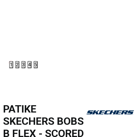
1
2
3
4
5
PATIKE
SKECHERS BOBS
B FLEX - SCORED