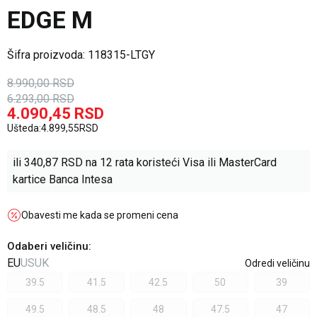
EDGE M
Šifra proizvoda:
118315-LTGY
8.990,00
RSD
6.293,00
RSD
4.090,45
RSD
Ušteda:
4.899,55
RSD
ili
340,87
RSD na 12 rata koristeći Visa ili MasterCard
kartice Banca Intesa
Obavesti me kada se promeni cena
Odaberi veličinu
:
EU
US
UK
Odredi veličinu
39.5
41.5
42.5
50
39
49.5
48.5
48
47.5
47