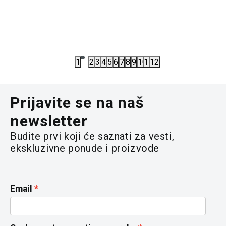
PATIKE ADIDAS TERREX TRACEFINDER 2 M
PATIKE 
6.632,00
RSD
6.072,00
8.290,00
RSD
7.590,00
R
1
2
3
4
5
6
7
8
9
10
11
12
Prijavite se na naš
newsletter
Budite prvi koji će saznati za vesti,
ekskluzivne ponude i proizvode
Email