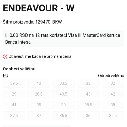
ENDEAVOUR - W
Šifra proizvoda:
129470-BKW
ili
0,00
RSD na 12 rata koristeći Visa ili MasterCard kartice
Banca Intesa
Obavesti me kada se promeni cena
Odaberi veličinu
:
EU
Odredi veličinu
39.5
40
33.5
33
32
29
28.5
40.5
43
42
41
35
39
38.5
38
37.5
37
36.5
36
35.5