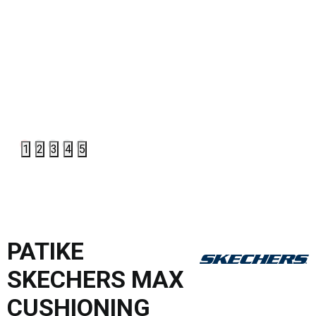
1
2
3
4
5
PATIKE
SKECHERS MAX
CUSHIONING