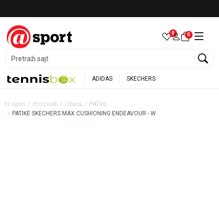
Besplatna dostava za porudžbine preko 6.000 rsd
0
0
Pretraži sajt
ADIDAS
SKECHERS
Et sport
Proizvodi
Obuća
PATIKE
PATIKE SKECHERS MAX CUSHIONING ENDEAVOUR - W