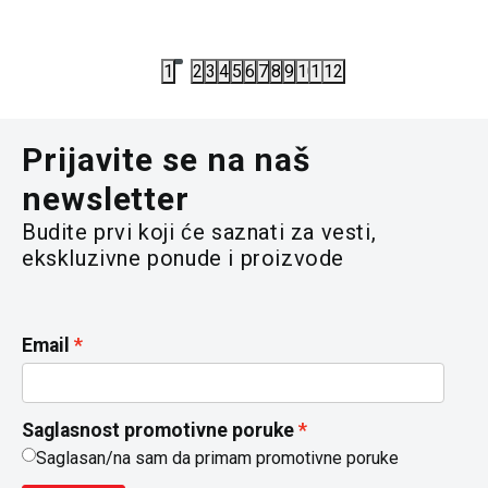
6.573,00
RSD
4.867,50
9.390,00
RSD
6.490,00
R
1
2
3
4
5
6
7
8
9
10
11
12
Prijavite se na naš
newsletter
Budite prvi koji će saznati za vesti,
ekskluzivne ponude i proizvode
Email
Saglasnost promotivne poruke
Saglasan/na sam da primam promotivne poruke