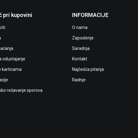
 pri kupovini
INFORMACIJE
iti
O nama
a
Zaposlenje
laćanja
Saradnja
a odustajanje
Kontakt
e karticama
Najčešća pitanja
cije
Radnje
ko rešavanje sporova