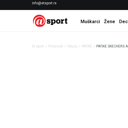
LICENCIRANI CLEARANCE PARTNER ADIDAS
info@etsport.rs
Muškarci
Žene
Dec
Et sport
Proizvodi
Obuća
PATIKE
PATIKE SKECHERS A