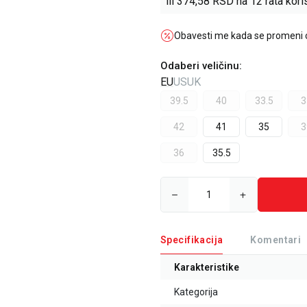
ili
374,58
RSD na 12 rata koris
Obavesti me kada se promeni
Odaberi veličinu
:
EU
US
UK
39.5
40
33.5
3
42
41
35
3
36
35.5
Specifikacija
Komentari
Karakteristike
Kategorija