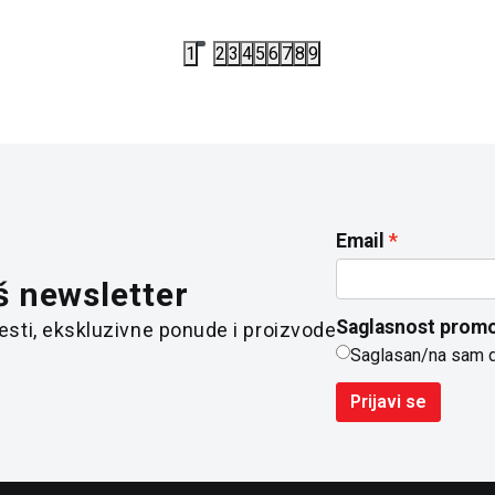
1
2
3
4
5
6
7
8
9
Email
š newsletter
Saglasnost promo
 vesti, ekskluzivne ponude i proizvode
Saglasan/na sam 
Prijavi se