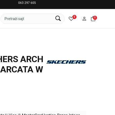
063 297 605
LICENCIRANI CLEARANCE PARTNER ADIDAS
0
0
Pretraži sajt
HERS ARCH
- ARCATA W