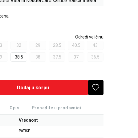
teći Visa ili MasterCard kartice Banca Intesa
 cena
Odredi veličinu
3
32
29
28.5
40.5
43
9
38.5
38
37.5
37
36.5
Dodaj u korpu
Opis
Pronađite u prodavnici
Vrednost
PATIKE