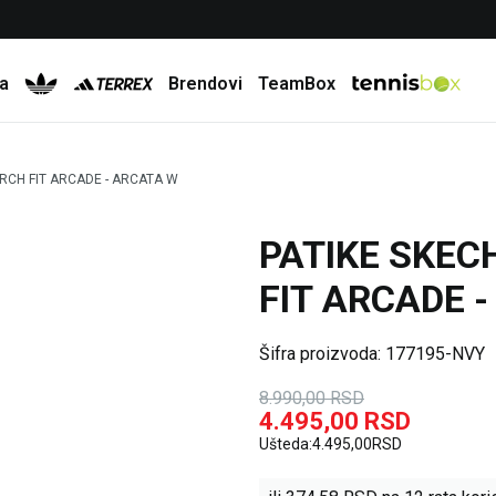
Besplatna dostava za porudžbine preko 6.000 rsd
a
Brendovi
TeamBox
RCH FIT ARCADE - ARCATA W
PATIKE SKEC
50
%
FIT ARCADE 
Šifra proizvoda:
177195-NVY
8.990,00
RSD
4.495,00
RSD
Ušteda:
4.495,00
RSD