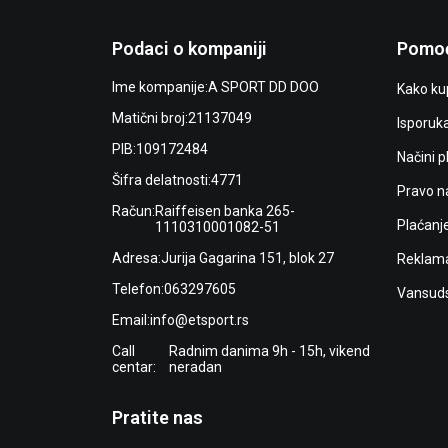
Podaci o kompaniji
Pomoć
Ime kompanije:
A SPORT DD DOO
Kako kup
Matični broj:
21137049
Isporuk
PIB:
109172484
Načini p
Šifra delatnosti:
4771
Pravo n
Račun:
Raiffeisen banka 265-
Plaćanj
1110310001082-51
Adresa:
Jurija Gagarina 151, blok 27
Reklama
Telefon:
063297605
Vansuds
Email:
info@etsport.rs
Call
Radnim danima 9h - 15h, vikend
centar:
neradan
Pratite nas