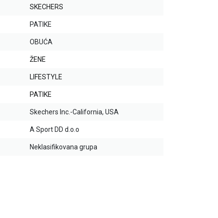
SKECHERS
PATIKE
OBUĆA
ŽENE
LIFESTYLE
PATIKE
Skechers Inc.-California, USA
A Sport DD d.o.o
Neklasifikovana grupa