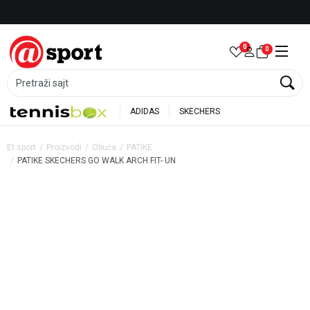
Besplatna dostava za porudžbine preko 6.000 rsd
0
0
Pretraži sajt
ADIDAS
SKECHERS
Et sport
Proizvodi
Obuća
PATIKE
PATIKE SKECHERS GO WALK ARCH FIT- UN