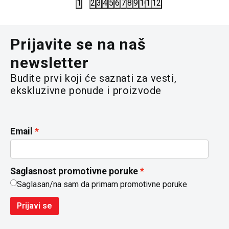
1
2
3
4
5
6
7
8
9
10
11
12
Prijavite se na naš
newsletter
Budite prvi koji će saznati za vesti,
ekskluzivne ponude i proizvode
Email
Saglasnost promotivne poruke
Saglasan/na sam da primam promotivne poruke
Prijavi se