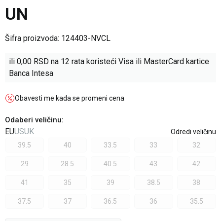
UN
Šifra proizvoda:
124403-NVCL
ili
0,00
RSD na 12 rata koristeći Visa ili MasterCard kartice
Banca Intesa
Obavesti me kada se promeni cena
Odaberi veličinu
:
EU
US
UK
Odredi veličinu
39.5
40
33.5
33
32
29
28.5
40.5
43
42
41
35
39
38.5
38
37.5
37
36.5
36
35.5