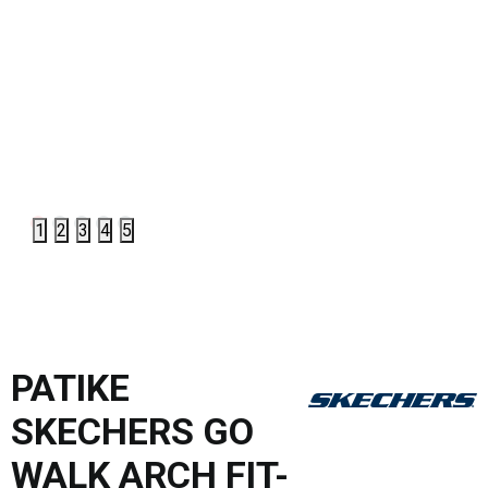
1
2
3
4
5
PATIKE
SKECHERS GO
WALK ARCH FIT-