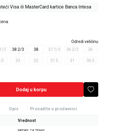
teći Visa ili MasterCard kartice Banca Intesa
 cena
Odredi veličinu
1/3
38 2/3
38
37 1/3
36 2/3
36
.5
33
32
31.5
31
30.5
Dodaj u korpu
Opis
Pronađite u prodavnici
Vrednost
PATIKE ZA TENIS