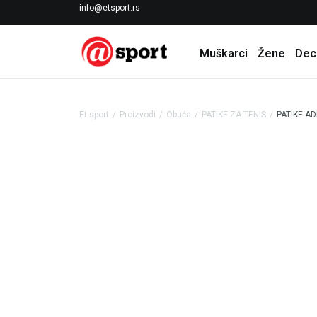
LICENCIRANI CLEARANCE PARTNER ADIDAS
info@etsport.rs
Muškarci
Žene
Dec
Et sport
Proizvodi
Obuća
PATIKE ZA TENIS
PATIKE A