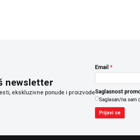
Email
š newsletter
Saglasnost promo
 vesti, ekskluzivne ponude i proizvode
Saglasan/na sam 
Prijavi se