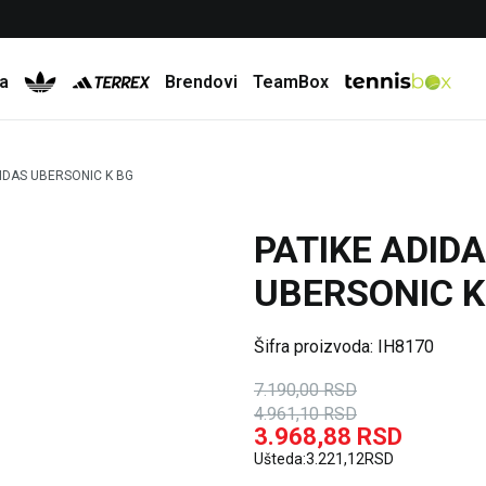
Besplatna dostava za porudžbine preko 6.000 rsd
a
Brendovi
TeamBox
DIDAS UBERSONIC K BG
PATIKE ADID
31
%
20
%
UBERSONIC K
Šifra proizvoda:
IH8170
7.190,00
RSD
4.961,10
RSD
3.968,88
RSD
Ušteda:
3.221,12
RSD