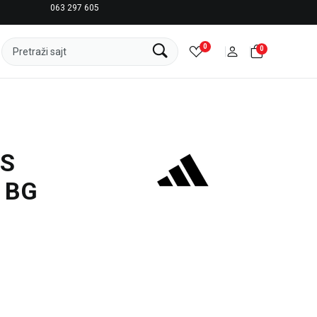
063 297 605
LICENCIRANI CLEARANCE PARTNER ADIDAS
0
0
Pretraži sajt
AS
 BG