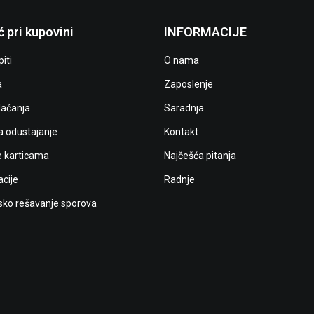
 pri kupovini
INFORMACIJE
iti
O nama
a
Zaposlenje
laćanja
Saradnja
a odustajanje
Kontakt
e karticama
Najčešća pitanja
cije
Radnje
ko rešavanje sporova