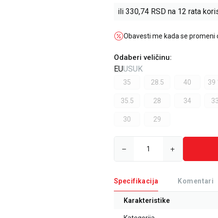
ili
330,74
RSD na 12 rata koris
Obavesti me kada se promeni
Odaberi veličinu
:
EU
US
UK
35
28.5
40
39 
35.5
28
34
33
30
29
Specifikacija
Komentari
Karakteristike