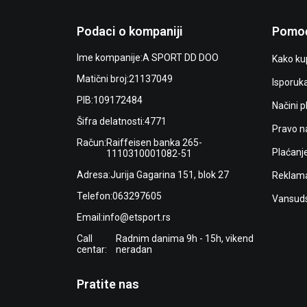
Podaci o kompaniji
Pomoć
Ime kompanije:
A SPORT DD DOO
Kako kup
Matični broj:
21137049
Isporuk
PIB:
109172484
Načini p
Šifra delatnosti:
4771
Pravo n
Račun:
Raiffeisen banka 265-
Plaćanj
1110310001082-51
Adresa:
Jurija Gagarina 151, blok 27
Reklama
Telefon:
063297605
Vansuds
Email:
info@etsport.rs
Call
Radnim danima 9h - 15h, vikend
centar:
neradan
Pratite nas