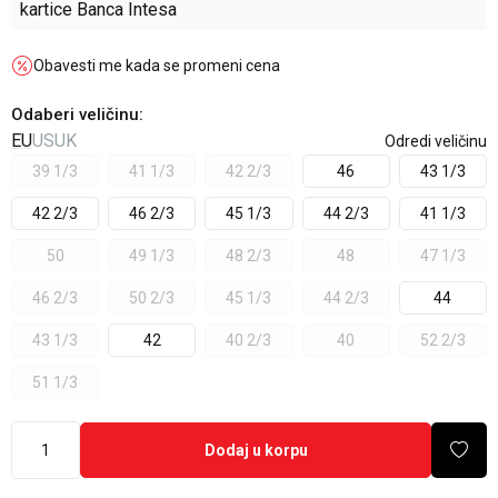
kartice Banca Intesa
Obavesti me kada se promeni cena
Odaberi veličinu
:
EU
US
UK
Odredi veličinu
39 1/3
41 1/3
42 2/3
46
43 1/3
42 2/3
46 2/3
45 1/3
44 2/3
41 1/3
50
49 1/3
48 2/3
48
47 1/3
46 2/3
50 2/3
45 1/3
44 2/3
44
43 1/3
42
40 2/3
40
52 2/3
51 1/3
Dodaj u korpu