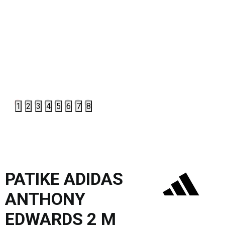
1
2
3
4
5
6
7
8
PATIKE ADIDAS
ANTHONY
EDWARDS 2 M