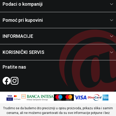
Podaci o kompaniji
Pomoć pri kupovini
INFORMACIJE
KORISNIČKI SERVIS
Pratite nas
Trudimo se da budemo što precizniji u opisu proizvoda, prikazu slika i samim
cenama, ali ne možemo garantovati da su sve informacije potpune i bez