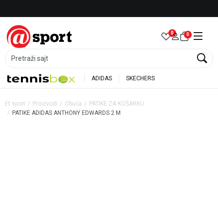
Besplatna dostava za porudžbine preko 6.000 rsd
0
0
Pretraži sajt
ADIDAS
SKECHERS
Et sport
Proizvodi
Obuća
PATIKE ZA KOŠARKU
PATIKE ADIDAS ANTHONY EDWARDS 2 M
22
%
5
%