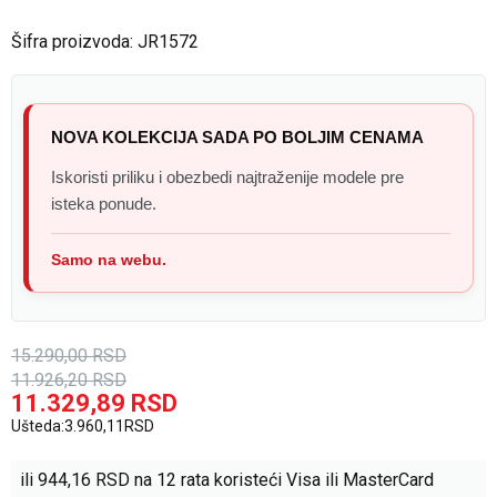
Šifra proizvoda:
JR1572
NOVA KOLEKCIJA SADA PO BOLJIM CENAMA
Iskoristi priliku i obezbedi najtraženije modele pre
isteka ponude.
Samo na webu.
15.290,00
RSD
11.926,20
RSD
11.329,89
RSD
Ušteda:
3.960,11
RSD
ili
944,16
RSD na 12 rata koristeći Visa ili MasterCard