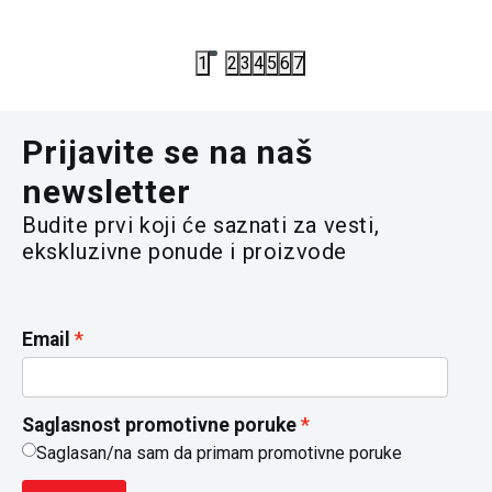
6.590,00
R
1
2
3
4
5
6
7
Prijavite se na naš
newsletter
Budite prvi koji će saznati za vesti,
ekskluzivne ponude i proizvode
Email
Saglasnost promotivne poruke
Saglasan/na sam da primam promotivne poruke