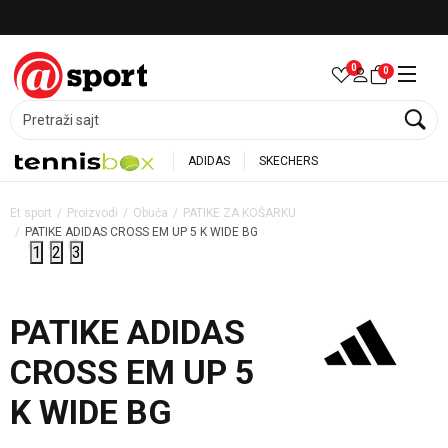
Besplatna dostava za porudžbine preko 6.000 rsd
0
0
Pretraži sajt
ADIDAS
SKECHERS
Et sport
Proizvodi
Obuća
PATIKE ZA KOŠARKU
PATIKE ADIDAS CROSS EM UP 5 K WIDE BG
1
2
3
55
%
PATIKE ADIDAS
CROSS EM UP 5
K WIDE BG