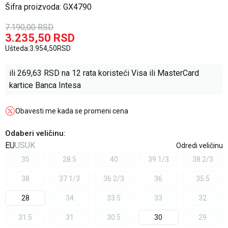
Šifra proizvoda:
GX4790
7.190,00
RSD
3.235,50
RSD
Ušteda:
3.954,50
RSD
ili
269,63
RSD na 12 rata koristeći Visa ili MasterCard
kartice Banca Intesa
Obavesti me kada se promeni cena
Odaberi veličinu
:
EU
US
UK
Odredi veličinu
35
28.5
40
39 1/3
38 2/3
38
37 1/3
36 2/3
36
35.5
28
34
33.5
33
32
31.5
31
30.5
30
29