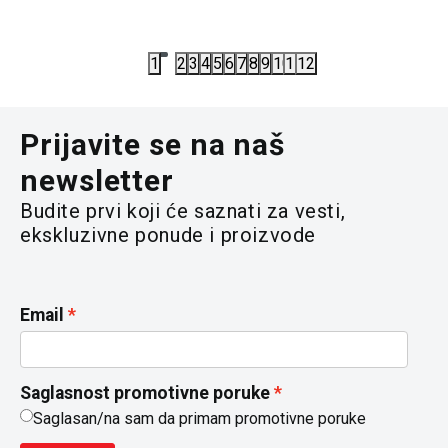
4.712,00
RSD
2.723,00
5.890,00
RSD
3.890,00
R
1
2
3
4
5
6
7
8
9
10
11
12
Prijavite se na naš
newsletter
Budite prvi koji će saznati za vesti,
ekskluzivne ponude i proizvode
Email
Saglasnost promotivne poruke
Saglasan/na sam da primam promotivne poruke