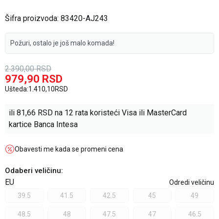
Šifra proizvoda:
83420-AJ243
Požuri, ostalo je još malo komada!
2.390,00
RSD
979,90
RSD
Ušteda:
1.410,10
RSD
ili
81,66
RSD na 12 rata koristeći Visa ili MasterCard
kartice Banca Intesa
Obavesti me kada se promeni cena
Odaberi veličinu
:
EU
Odredi veličinu
39.5
41.5
42.5
45
49
48.5
48
47.5
47
46.5