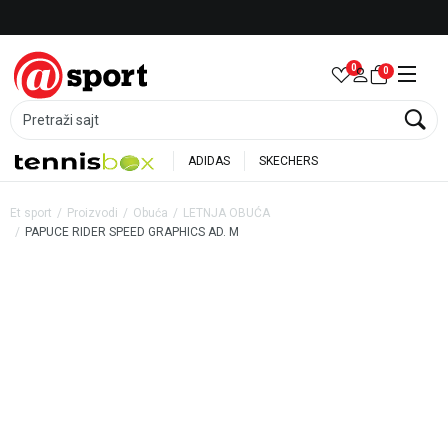
Besplatna dostava za porudžbine preko 6.000 rsd
0
0
Pretraži sajt
ADIDAS
SKECHERS
Et sport
Proizvodi
Obuća
LETNJA OBUĆA
PAPUCE RIDER SPEED GRAPHICS AD. M
59
%