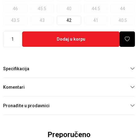
46
45.5
40
44.5
44
43.5
43
42
41
40.5
Dodaj u korpu
Specifikacija
Komentari
Pronađite u prodavnici
Preporučeno