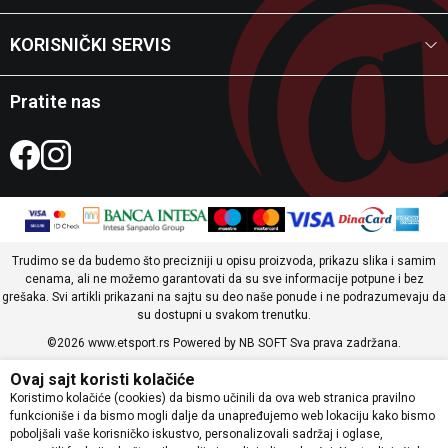
KORISNIČKI SERVIS
Pratite nas
Trudimo se da budemo što precizniji u opisu proizvoda, prikazu slika i samim
cenama, ali ne možemo garantovati da su sve informacije potpune i bez
grešaka. Svi artikli prikazani na sajtu su deo naše ponude i ne podrazumevaju da
su dostupni u svakom trenutku.
©2026
www.etsport.rs
Powered by
NB SOFT
Sva prava zadržana.
Ovaj sajt koristi kolačiće
Koristimo kolačiće (cookies) da bismo učinili da ova web stranica pravilno
funkcioniše i da bismo mogli dalje da unapređujemo web lokaciju kako bismo
poboljšali vaše korisničko iskustvo, personalizovali sadržaj i oglase,