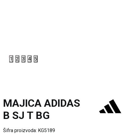
1
2
3
4
5
MAJICA ADIDAS
B SJ T BG
Šifra proizvoda:
KG5189