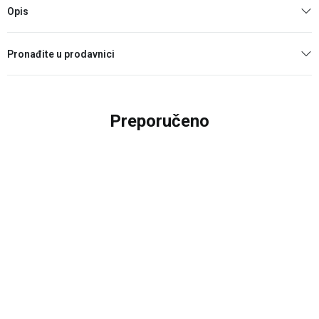
Opis
Pronađite u prodavnici
Preporučeno
20
%