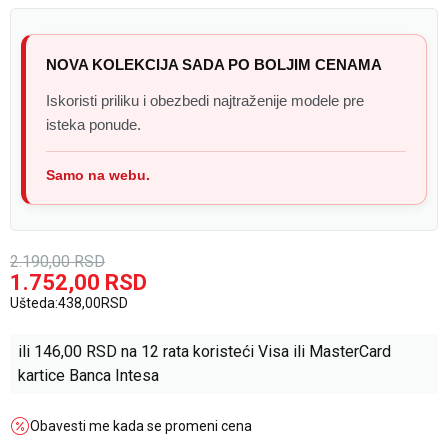
NOVA KOLEKCIJA SADA PO BOLJIM CENAMA
Iskoristi priliku i obezbedi najtraženije modele pre
isteka ponude.
Samo na webu.
2.190,00
RSD
1.752,00
RSD
Ušteda:
438,00
RSD
ili
146,00
RSD na 12 rata koristeći Visa ili MasterCard
kartice Banca Intesa
Obavesti me kada se promeni cena