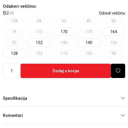
Odaberi veličinu
:
EU
UK
Odredi veličinu
158
68
62
86
80
74
110
170
170
164
92
152
146
140
134
128
122
116
104
98
Dodaj u korpu
Specifikacija
Komentari