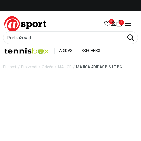
Besplatna dostava za porudžbine preko 6.000 rsd
0
0
Pretraži sajt
ADIDAS
SKECHERS
Et sport
Proizvodi
Odeća
MAJICE
MAJICA ADIDAS B SJ T BG
20
%