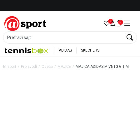
Besplatna dostava za porudžbine preko 6.000 rsd
0
0
Pretraži sajt
ADIDAS
SKECHERS
Et sport
Proizvodi
Odeća
MAJICE
MAJICA ADIDAS M VNTG G T M
20
%
20
%