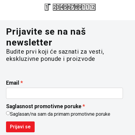
1
2
3
4
5
6
7
8
9
10
11
12
Prijavite se na naš
newsletter
Budite prvi koji će saznati za vesti,
ekskluzivne ponude i proizvode
Email
Saglasnost promotivne poruke
Saglasan/na sam da primam promotivne poruke
Prijavi se