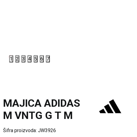
1
2
3
4
5
6
7
MAJICA ADIDAS
M VNTG G T M
Šifra proizvoda:
JW3926