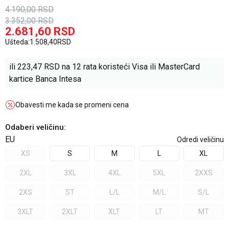
4.190,00
RSD
3.352,00
RSD
2.681,60
RSD
Ušteda:
1.508,40
RSD
ili
223,47
RSD na 12 rata koristeći Visa ili MasterCard
kartice Banca Intesa
Obavesti me kada se promeni cena
Odaberi veličinu
:
EU
Odredi veličinu
XS
S
M
L
XL
2XL
3XL
4XL
5XL
2XXS
2XS
ST
L/L
M/L
S/L
3XLT
2XLT
XLT
LT
MT