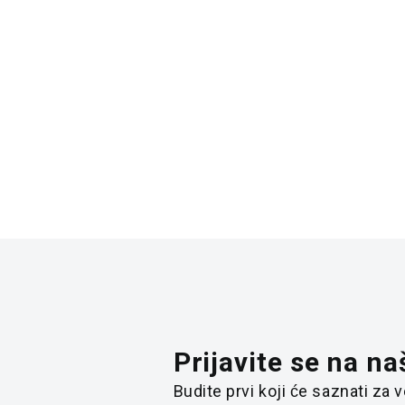
MAJICA ADIDAS J GAME T BG
MAJIC
1.912,00
RSD
5.767
2.390,00
RSD
7.690,
Prijavite se na na
Budite prvi koji će saznati za