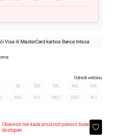
ći Visa ili MasterCard kartice Banca Intesa
 cena
Odredi veličinu
L
XL
2XL
3XL
4XL
5XL
/L
M/L
S/L
3XLT
2XLT
XLT
Obavesti me kada proizvod ponovo bude
dostupan