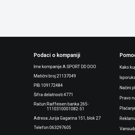
Podaci o kompaniji
Pomoć
Ime kompanije:
A SPORT DD DOO
Kako kup
Matični broj:
21137049
Isporuk
PIB:
109172484
Načini p
Šifra delatnosti:
4771
Pravo n
Račun:
Raiffeisen banka 265-
Plaćanj
1110310001082-51
Adresa:
Jurija Gagarina 151, blok 27
Reklama
Telefon:
063297605
Vansuds