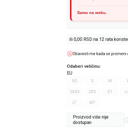
Samo na webu.
ili
0,00
RSD na 12 rata koriste
Obavesti me kada se promeni
Odaberi veličinu
:
EU
XS
S
M
2XXS
2XS
ST
L
LT
MT
Proizvod više nije
dostupan