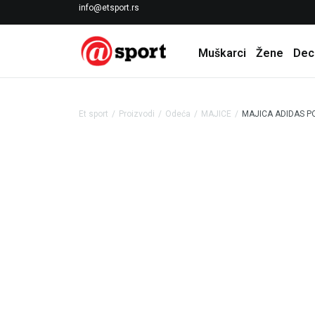
LICENCIRANI CLEARANCE PARTNER ADIDAS
info@etsport.rs
Muškarci
Žene
Dec
Et sport
Proizvodi
Odeća
MAJICE
MAJICA ADIDAS P