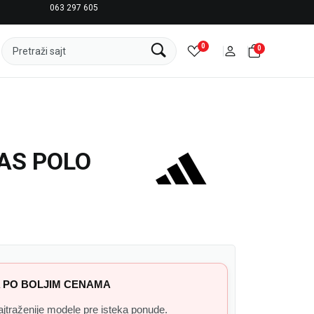
063 297 605
LICENCIRANI CLEARANCE PARTNER ADIDAS
0
0
Pretraži sajt
AS POLO
 PO BOLJIM CENAMA
 najtraženije modele pre isteka ponude.