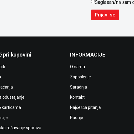
Saglasan/na sam 
Prijavi se
 pri kupovini
INFORMACIJE
iti
O nama
a
Zaposlenje
laćanja
Saradnja
a odustajanje
Kontakt
e karticama
Najčešća pitanja
cije
Radnje
ko rešavanje sporova