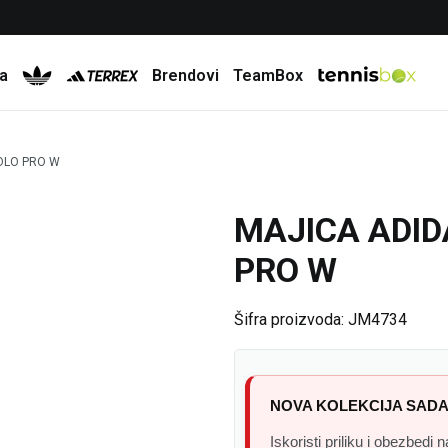
Besplatna dostava za porudžbine preko 6.000 rsd
a
Brendovi
TeamBox
OLO PRO W
MAJICA ADID
PRO W
Šifra proizvoda:
JM4734
NOVA KOLEKCIJA SADA
Iskoristi priliku i obezbedi