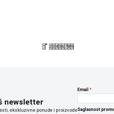
A ADIDAS TT V NECK W
MAJICA ADIDAS FARM T-SHI
,50
RSD
3.591,00
RSD
00
RSD
3.990,00
RSD
1
2
3
4
5
6
7
8
9
Email
š newsletter
Saglasnost promo
 vesti, ekskluzivne ponude i proizvode