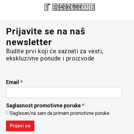
1
2
3
4
5
6
7
8
9
10
11
12
Prijavite se na naš
newsletter
Budite prvi koji će saznati za vesti,
ekskluzivne ponude i proizvode
Email
Saglasnost promotivne poruke
Saglasan/na sam da primam promotivne poruke
Prijavi se