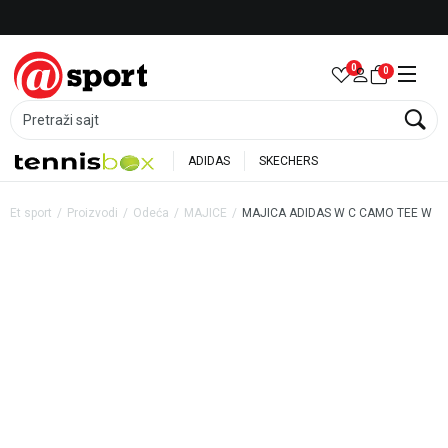
Besplatna dostava za porudžbine preko 6.000 rsd
0
0
Pretraži sajt
ADIDAS
SKECHERS
Et sport
Proizvodi
Odeća
MAJICE
MAJICA ADIDAS W C CAMO TEE W
20
%
20
%