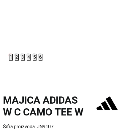
1
2
3
4
5
6
MAJICA ADIDAS
W C CAMO TEE W
Šifra proizvoda:
JN9107