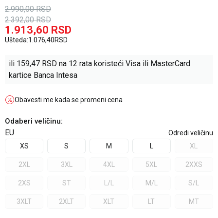
2.990,00
RSD
2.392,00
RSD
1.913,60
RSD
Ušteda:
1.076,40
RSD
ili
159,47
RSD na 12 rata koristeći Visa ili MasterCard
kartice Banca Intesa
Obavesti me kada se promeni cena
Odaberi veličinu
:
EU
Odredi veličinu
XS
S
M
L
XL
2XL
3XL
4XL
5XL
2XXS
2XS
ST
L/L
M/L
S/L
3XLT
2XLT
XLT
LT
MT