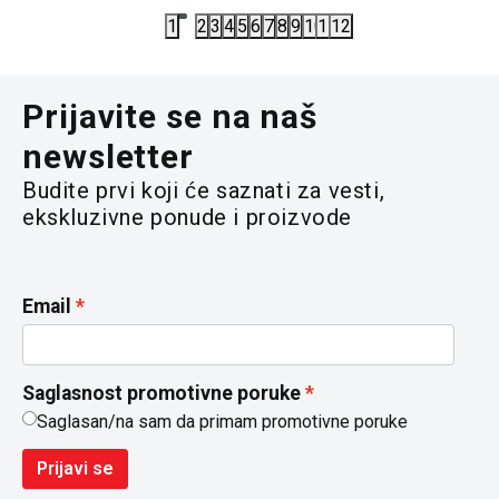
1
2
3
4
5
6
7
8
9
10
11
12
Prijavite se na naš
newsletter
Budite prvi koji će saznati za vesti,
ekskluzivne ponude i proizvode
Email
Saglasnost promotivne poruke
Saglasan/na sam da primam promotivne poruke
Prijavi se