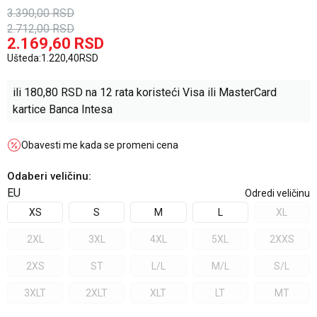
3.390,00
RSD
2.712,00
RSD
2.169,60
RSD
Ušteda:
1.220,40
RSD
ili
180,80
RSD na 12 rata koristeći Visa ili MasterCard
kartice Banca Intesa
Obavesti me kada se promeni cena
Odaberi veličinu
:
EU
Odredi veličinu
XS
S
M
L
XL
2XL
3XL
4XL
5XL
2XXS
2XS
ST
L/L
M/L
S/L
3XLT
2XLT
XLT
LT
MT