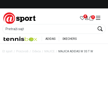
Besplatna dostava za porudžbine preko 6.000 rsd
0
0
Pretraži sajt
ADIDAS
SKECHERS
Et sport
Proizvodi
Odeća
MAJICE
MAJICA ADIDAS W 3S T W
20
%
20
%