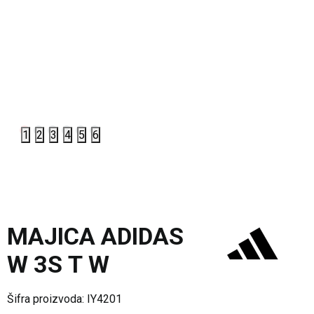
1
2
3
4
5
6
MAJICA ADIDAS
W 3S T W
Šifra proizvoda:
IY4201