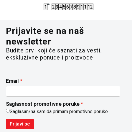
1
2
3
4
5
6
7
8
9
10
11
12
Prijavite se na naš
newsletter
Budite prvi koji će saznati za vesti,
ekskluzivne ponude i proizvode
Email
Saglasnost promotivne poruke
Saglasan/na sam da primam promotivne poruke
Prijavi se