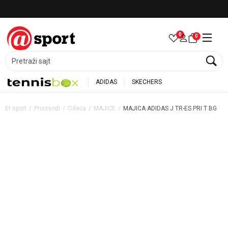
Besplatna dostava za porudžbine preko 6.000 rsd
0
0
Pretraži sajt
ADIDAS
SKECHERS
Et sport
Proizvodi
Odeća
MAJICE
MAJICA ADIDAS J TR-ES PRI T BG
35
%
20
%