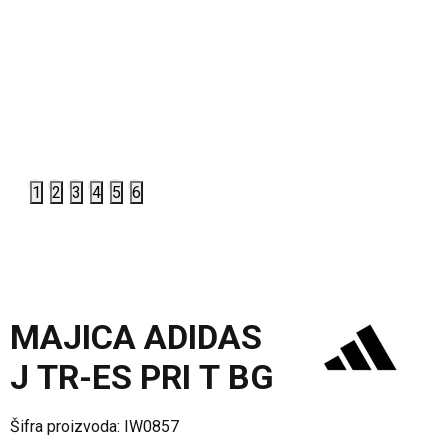
1
2
3
4
5
6
MAJICA ADIDAS
J TR-ES PRI T BG
Šifra proizvoda:
IW0857