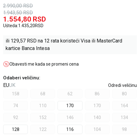
2.990,00
RSD
1.943,50
RSD
1.554,80
RSD
Ušteda:
1.435,20
RSD
ili
129,57
RSD na 12 rata koristeći Visa ili MasterCard
kartice Banca Intesa
Obavesti me kada se promeni cena
Odaberi veličinu
:
EU
UK
Odredi veličinu
158
68
62
86
80
74
110
170
170
164
92
152
146
140
134
128
122
116
104
98