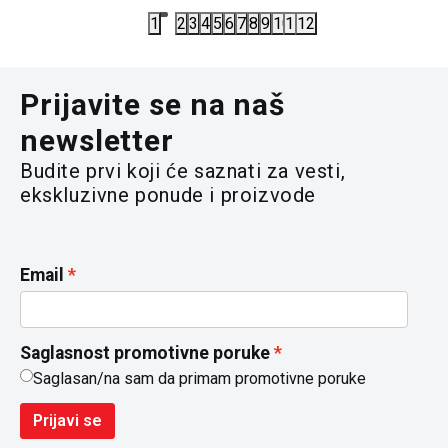
1
2
3
4
5
6
7
8
9
10
11
12
Prijavite se na naš
newsletter
Budite prvi koji će saznati za vesti,
ekskluzivne ponude i proizvode
Email
Saglasnost promotivne poruke
Saglasan/na sam da primam promotivne poruke
Prijavi se