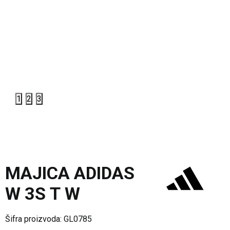
1
2
3
MAJICA ADIDAS
W 3S T W
Šifra proizvoda:
GL0785