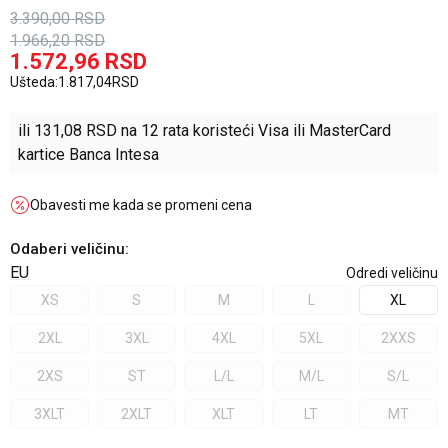
3.390,00
RSD
1.966,20
RSD
1.572,96
RSD
Ušteda:
1.817,04
RSD
ili
131,08
RSD na 12 rata koristeći Visa ili MasterCard
kartice Banca Intesa
Obavesti me kada se promeni cena
Odaberi veličinu
:
EU
Odredi veličinu
XS
S
M
L
XL
2XL
3XL
4XL
5XL
2XXS
2XS
ST
L/L
M/L
S/L
3XLT
2XLT
XLT
LT
MT