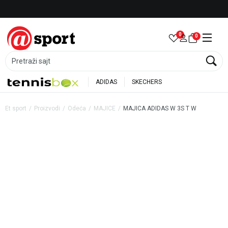
Besplatna dostava za porudžbine preko 6.000 rsd
0
0
Pretraži sajt
ADIDAS
SKECHERS
Et sport
Proizvodi
Odeća
MAJICE
MAJICA ADIDAS W 3S T W
42
%
20
%