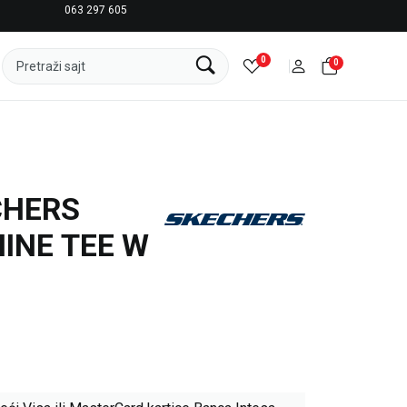
063 297 605
LICENCIRANI CLEARANCE PARTNER ADIDAS
0
0
Pretraži sajt
CHERS
INE TEE W