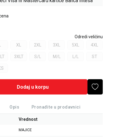
eći Visa ili MasterCard kartice Banca Intesa
 cena
Odredi veličinu
L
XL
2XL
3XL
5XL
4XL
LT
3XLT
S/L
M/L
L/L
ST
XS
Dodaj u korpu
Opis
Pronađite u prodavnici
Vrednost
MAJICE