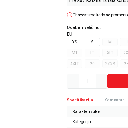
ili
99,67
RSD na 12 rata korist
Obavesti me kada se promeni
Odaberi veličinu
:
EU
XS
S
M
MT
LT
XLT
2X
4XLT
20
2XXS
2
Specifikacija
Komentari
Karakteristike
Kategorija