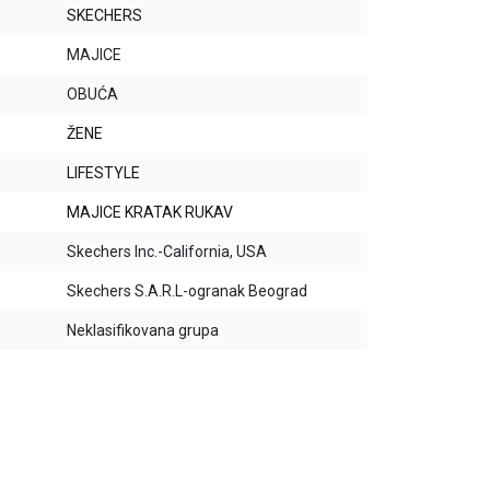
SKECHERS
MAJICE
OBUĆA
ŽENE
LIFESTYLE
MAJICE KRATAK RUKAV
Skechers Inc.-California, USA
Skechers S.A.R.L-ogranak Beograd
Neklasifikovana grupa