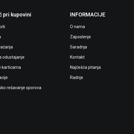
 pri kupovini
INFORMACIJE
iti
O nama
a
Zaposlenje
laćanja
Saradnja
a odustajanje
Kontakt
e karticama
Najčešća pitanja
cije
Radnje
ko rešavanje sporova