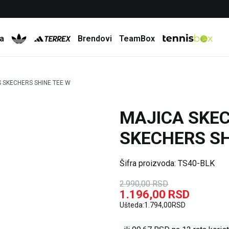
Besplatna dostava za porudžbine preko 6.000 rsd
a
Brendovi
TeamBox
 SKECHERS SHINE TEE W
MAJICA SKE
60
%
SKECHERS SH
Šifra proizvoda:
TS40-BLK
2.990,00
RSD
1.196,00
RSD
Ušteda:
1.794,00
RSD