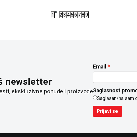
1
2
3
4
5
6
7
8
9
Email
š newsletter
Saglasnost promo
 vesti, ekskluzivne ponude i proizvode
Saglasan/na sam 
Prijavi se