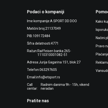
Podaci o kompaniji
Pomoć
Ime kompanije:
A SPORT DD DOO
Kako kup
Matični broj:
21137049
Isporuk
PIB:
109172484
Načini p
Šifra delatnosti:
4771
Pravo n
Račun:
Raiffeisen banka 265-
Plaćanj
1110310001082-51
Adresa:
Jurija Gagarina 151, blok 27
Reklama
Telefon:
063297605
Vansuds
Email:
info@etsport.rs
Call
Radnim danima 9h - 15h, vikend
centar:
neradan
Pratite nas