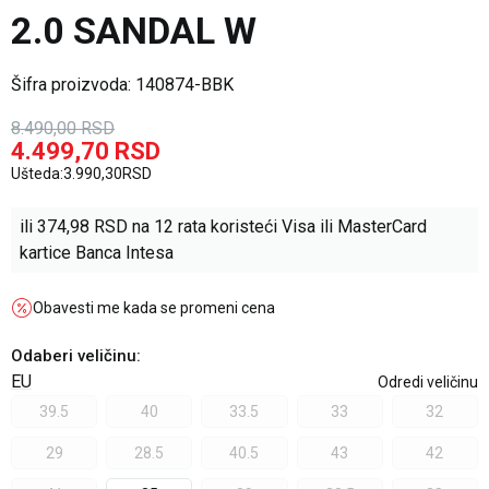
2.0 SANDAL W
Šifra proizvoda:
140874-BBK
8.490,00
RSD
4.499,70
RSD
Ušteda:
3.990,30
RSD
ili
374,98
RSD na 12 rata koristeći Visa ili MasterCard
kartice Banca Intesa
Obavesti me kada se promeni cena
Odaberi veličinu
:
EU
Odredi veličinu
39.5
40
33.5
33
32
29
28.5
40.5
43
42