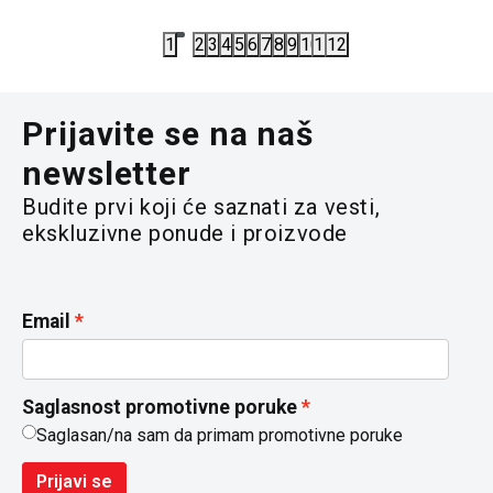
5.890,00
RSD
3.890,00
R
1
2
3
4
5
6
7
8
9
10
11
12
Prijavite se na naš
newsletter
Budite prvi koji će saznati za vesti,
ekskluzivne ponude i proizvode
Email
Saglasnost promotivne poruke
Saglasan/na sam da primam promotivne poruke
Prijavi se