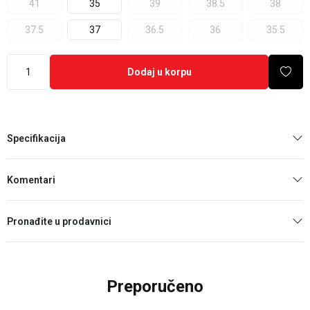
41
35
39
38.5
38
37.5
37
36.5
36
35.5
Dodaj u korpu
Specifikacija
Komentari
Pronađite u prodavnici
Preporučeno