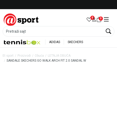
Besplatna dostava za porudžbine preko 6.000 rsd
0
0
Pretraži sajt
ADIDAS
SKECHERS
Et sport
Proizvodi
Obuća
LETNJA OBUĆA
SANDALE SKECHERS GO WALK ARCH FIT 2.0 SANDAL W
47
%