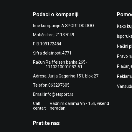
Podaci o kompaniji
Pomoć
Ime kompanije:
A SPORT DD DOO
Kako kup
Matični broj:
21137049
Isporuk
PIB:
109172484
Načini p
Šifra delatnosti:
4771
Pravo n
Račun:
Raiffeisen banka 265-
Plaćanj
1110310001082-51
Adresa:
Jurija Gagarina 151, blok 27
Reklama
Telefon:
063297605
Vansuds
Email:
info@etsport.rs
Call
Radnim danima 9h - 15h, vikend
centar:
neradan
Pratite nas