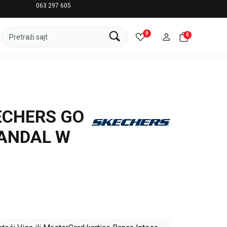
063 297 605
LICENCIRANI CLEARANCE PARTNER ADIDAS
0
0
Pretraži sajt
ECHERS GO
SANDAL W