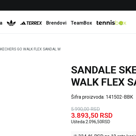
Besplatna dostava za porudžbine preko 6.000 rsd
a
Brendovi
TeamBox
SKECHERS GO WALK FLEX SANDAL W
SANDALE SK
35
%
WALK FLEX 
Šifra proizvoda:
141502-BBK
5.990,00
RSD
3.893,50
RSD
Ušteda:
2.096,50
RSD