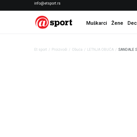
LICENCIRANI CLEARANCE PARTNER ADIDAS
info@etsport.rs
Muškarci
Žene
Dec
Et sport
Proizvodi
Obuća
LETNJA OBUĆA
SANDALE 