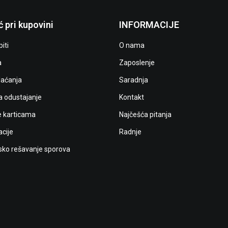
 pri kupovini
INFORMACIJE
iti
O nama
a
Zaposlenje
laćanja
Saradnja
a odustajanje
Kontakt
e karticama
Najčešća pitanja
cije
Radnje
ko rešavanje sporova