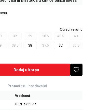
teći Visa ili MasterCard kartice Banca Intesa
 cena
Odredi veličinu
3
32
29
28.5
40.5
43
9
38.5
38
37.5
37
36.5
Dodaj u korpu
Pronađite u prodavnici
Vrednost
LETNJA OBUĆA