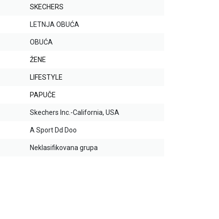
SKECHERS
LETNJA OBUĆA
OBUĆA
ŽENE
LIFESTYLE
PAPUČE
Skechers Inc.-California, USA
A Sport Dd Doo
Neklasifikovana grupa