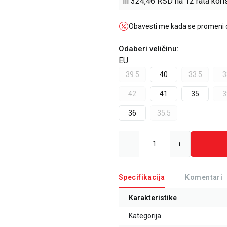
ili
324,46
RSD na 12 rata koris
Obavesti me kada se promeni
Odaberi veličinu
:
EU
39.5
40
33.5
3
42
41
35
3
36
35.5
Specifikacija
Komentari
Karakteristike
Kategorija