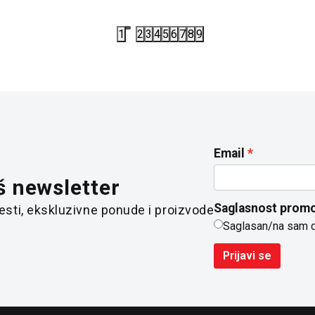
1
2
3
4
5
6
7
8
9
Email
š newsletter
Saglasnost promo
 vesti, ekskluzivne ponude i proizvode
Saglasan/na sam 
Prijavi se