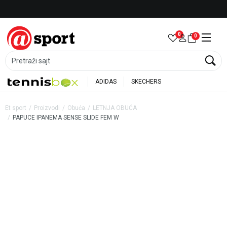
Besplatna dostava za porudžbine preko 6.000 rsd
0
0
Pretraži sajt
ADIDAS
SKECHERS
Et sport
Proizvodi
Obuća
LETNJA OBUĆA
PAPUCE IPANEMA SENSE SLIDE FEM W
45
%