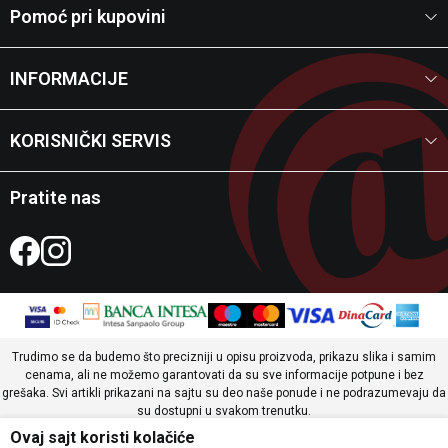
Pomoć pri kupovini
INFORMACIJE
KORISNIČKI SERVIS
Pratite nas
Trudimo se da budemo što precizniji u opisu proizvoda, prikazu slika i samim
cenama, ali ne možemo garantovati da su sve informacije potpune i bez
grešaka. Svi artikli prikazani na sajtu su deo naše ponude i ne podrazumevaju da
su dostupni u svakom trenutku.
Ovaj sajt koristi kolačiće
©2026
www.etsport.rs
Powered by
NB SOFT
Sva prava zadržana.