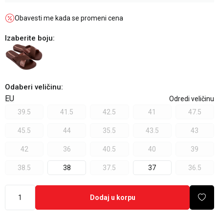
Obavesti me kada se promeni cena
Izaberite boju:
Odaberi veličinu
:
EU
Odredi veličinu
39.5
41.5
42.5
41
47.5
45.5
44
35.5
43.5
43
42
36
40.5
40
39
38.5
38
37.5
37
36.5
Dodaj u korpu