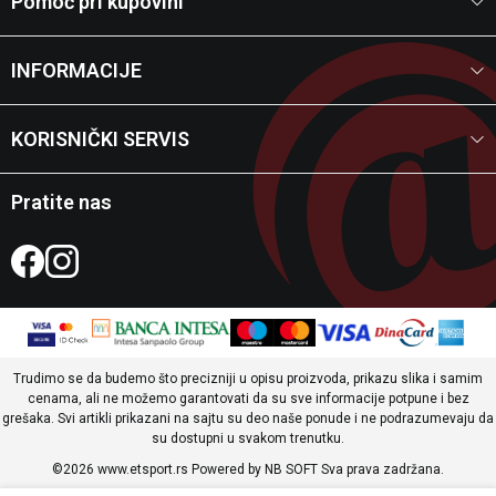
Pomoć pri kupovini
INFORMACIJE
KORISNIČKI SERVIS
Pratite nas
Trudimo se da budemo što precizniji u opisu proizvoda, prikazu slika i samim
cenama, ali ne možemo garantovati da su sve informacije potpune i bez
grešaka. Svi artikli prikazani na sajtu su deo naše ponude i ne podrazumevaju da
su dostupni u svakom trenutku.
©2026
www.etsport.rs
Powered by
NB SOFT
Sva prava zadržana.