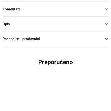
Komentari
Opis
Pronađite u prodavnici
Preporučeno
20
%