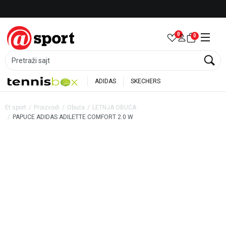
Besplatna dostava za porudžbine preko 6.000 rsd
0
0
Pretraži sajt
ADIDAS
SKECHERS
Et sport
Proizvodi
Obuća
LETNJA OBUĆA
PAPUCE ADIDAS ADILETTE COMFORT 2.0 W
25
%
20
%