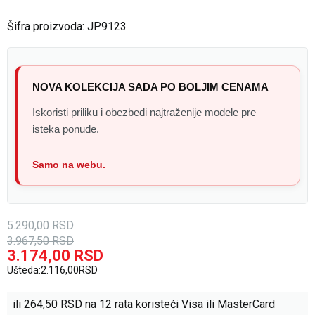
Šifra proizvoda:
JP9123
NOVA KOLEKCIJA SADA PO BOLJIM CENAMA
Iskoristi priliku i obezbedi najtraženije modele pre
isteka ponude.
Samo na webu.
5.290,00
RSD
3.967,50
RSD
3.174,00
RSD
Ušteda:
2.116,00
RSD
ili
264,50
RSD na 12 rata koristeći Visa ili MasterCard