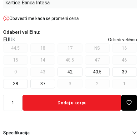
kartice Banca Intesa
Obavesti me kada se promeni cena
Odaberi veličinu
:
EU
UK
Odredi veličinu
44.5
18
17
NS
16
15
14
48.5
47
46
0
43
42
40.5
39
38
37
3
2
1
Dodaj u korpu
Specifikacija