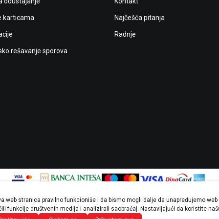
a odustajanje
Kontakt
e karticama
Najčešća pitanja
cije
Radnje
ko rešavanje sporova
ova web stranica pravilno funkcioniše i da bismo mogli dalje da unapređujemo web 
ji u opisu proizvoda, prikazu slika i samim cenama, ali ne možemo garantovati d
li funkcije društvenih medija i analizirali saobraćaj. Nastavljajući da koristite na
tikli prikazani na sajtu su deo naše ponude i ne podrazumevaju da su dostupni u 