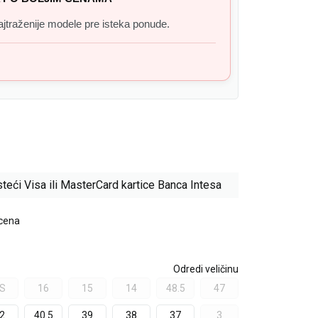
 najtraženije modele pre isteka ponude.
teći Visa ili MasterCard kartice Banca Intesa
 cena
Odredi veličinu
S
16
15
14
48.5
47
2
40.5
39
38
37
3