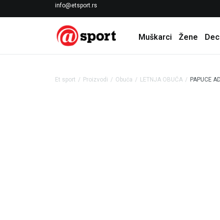
LICENCIRANI CLEARANCE PARTNER ADIDAS
info@etsport.rs
Muškarci
Žene
Dec
Et sport
Proizvodi
Obuća
LETNJA OBUĆA
PAPUCE AD