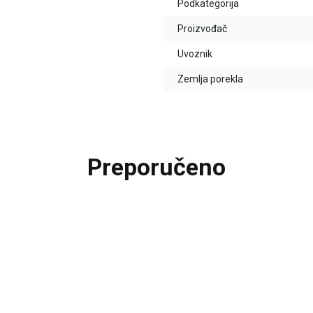
Podkategorija
Proizvođač
Uvoznik
Zemlja porekla
Preporučeno
20
%