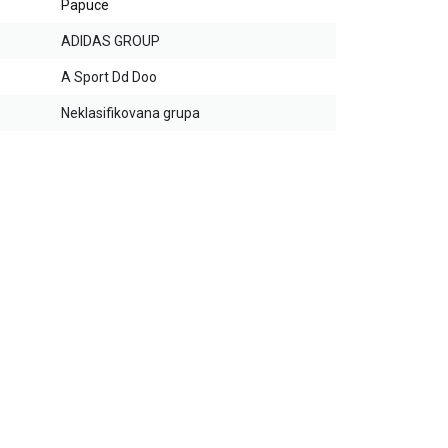
Papuce
ADIDAS GROUP
A Sport Dd Doo
Neklasifikovana grupa
30
%
20
%