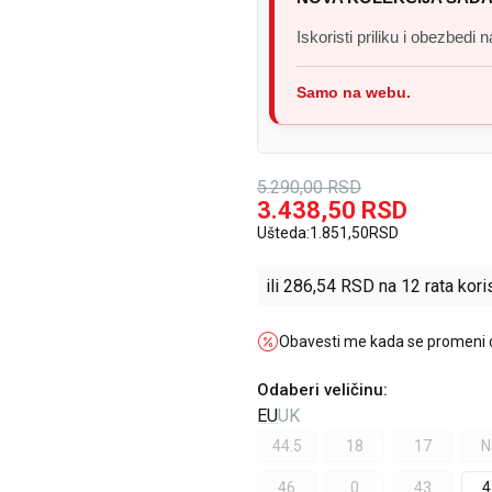
Iskoristi priliku i obezbedi
Samo na webu.
5.290,00
RSD
3.438,50
RSD
Ušteda:
1.851,50
RSD
ili
286,54
RSD na 12 rata koris
Obavesti me kada se promeni
Odaberi veličinu
:
EU
UK
44.5
18
17
N
46
0
43
4