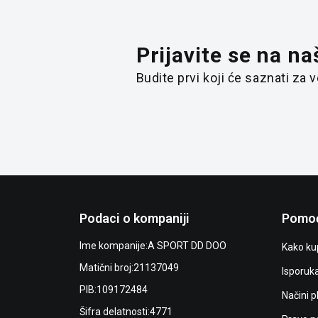
Prijavite se na na
Budite prvi koji će saznati za
Podaci o kompaniji
Pomoć
Ime kompanije:
A SPORT DD DOO
Kako kup
Matični broj:
21137049
Isporuk
PIB:
109172484
Načini p
Šifra delatnosti:
4771