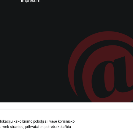
Impresum
lokaciju kako bismo poboljšali vaše korisničko
a su sve informacije potpune i bez
šu web stranicu, prihvatate upotrebu kolačića.
svakom trenutku.