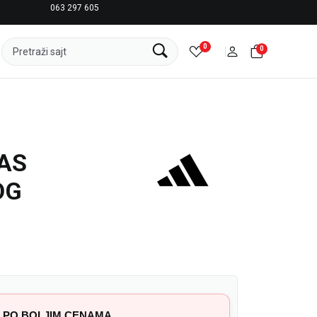
063 297 605
LICENCIRANI CLEARANCE PARTNER ADIDAS
0
0
Pretraži sajt
AS
OG
 PO BOLJIM CENAMA