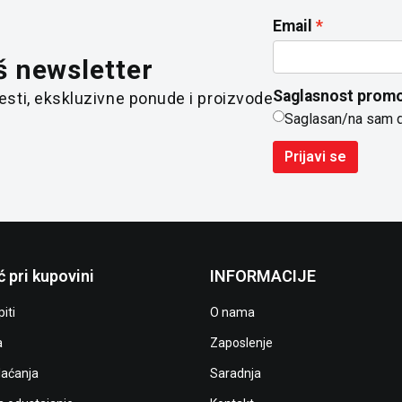
Email
š newsletter
Saglasnost promo
 vesti, ekskluzivne ponude i proizvode
Saglasan/na sam 
Prijavi se
 pri kupovini
INFORMACIJE
iti
O nama
a
Zaposlenje
laćanja
Saradnja