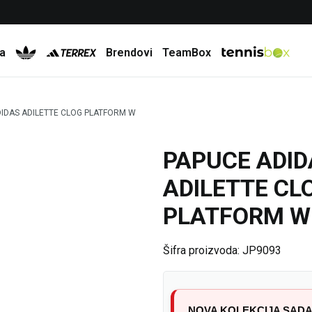
Besplatna dostava za porudžbine preko 6.000 rsd
a
Brendovi
TeamBox
IDAS ADILETTE CLOG PLATFORM W
PAPUCE ADID
35
%
ADILETTE CL
PLATFORM W
Šifra proizvoda:
JP9093
NOVA KOLEKCIJA SADA