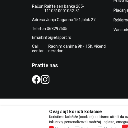
Pravo n
Račun:
Raiffeisen banka 265-
Plaćanj
1110310001082-51
Adresa:
Jurija Gagarina 151, blok 27
Reklama
Telefon:
063297605
Vansuds
Email:
info@etsport.rs
Call
Radnim danima 9h - 15h, vikend
centar:
neradan
Pratite nas
Ovaj sajt koristi kolačiće
Koristimo kolačiće (cookies) da bismo učinili da 
Trudimo se da budemo što precizni
iskustvo, personalizovali sadržaj i oglase, omogući
grešaka. Svi ar