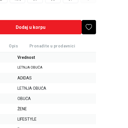
Dodaj u korpu
Opis
Pronađite u prodavnici
Vrednost
LETNJA OBUĆA
ADIDAS
LETNJA OBUĆA
OBUĆA
ŽENE
LIFESTYLE