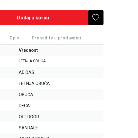
Dodaj u korpu
Opis
Pronađite u prodavnici
Vrednost
LETNJA OBUĆA
ADIDAS
LETNJA OBUĆA
OBUĆA
DECA
OUTDOOR
SANDALE