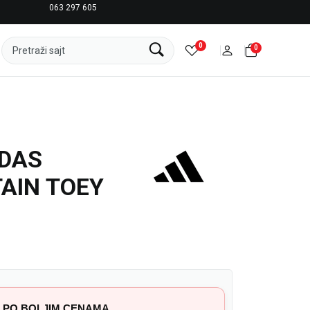
063 297 605
LICENCIRANI CLEARANCE PARTNER ADIDAS
0
0
Pretraži sajt
IDAS
AIN TOEY
 PO BOLJIM CENAMA