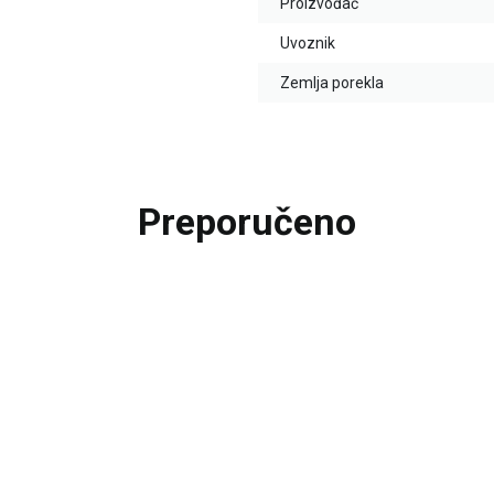
Proizvođač
Uvoznik
Zemlja porekla
Preporučeno
30
%