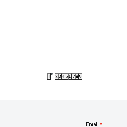
 OBUĆA
JS2538
LETNJA OBUĆA
LE ADIDAS ALTASWIM 3 C
PAPUCE ADIDAS ADILETTE 2
,00
RSD
6.152,00
RSD
00
RSD
7.690,00
RSD
1
2
3
4
5
6
7
8
9
Email