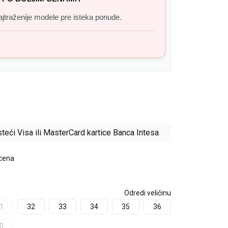
 najtraženije modele pre isteka ponude.
teći Visa ili MasterCard kartice Banca Intesa
 cena
Odredi veličinu
1
32
33
34
35
36
0