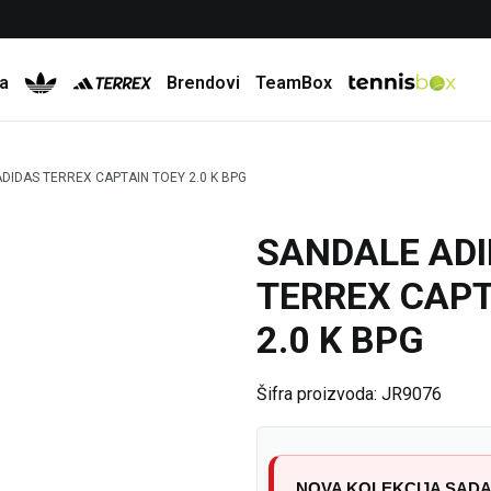
Besplatna dostava za porudžbine preko 6.000 rsd
a
Brendovi
TeamBox
DIDAS TERREX CAPTAIN TOEY 2.0 K BPG
SANDALE AD
30
%
TERREX CAPT
2.0 K BPG
Šifra proizvoda:
JR9076
NOVA KOLEKCIJA SADA