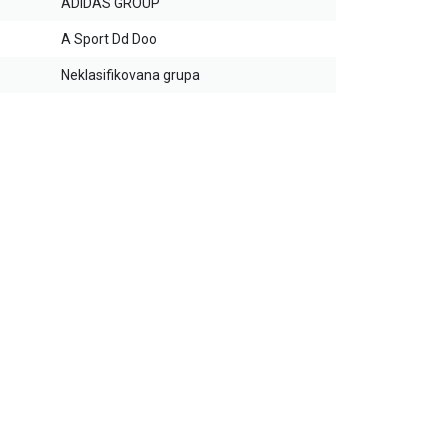
ADIDAS GROUP
A Sport Dd Doo
Neklasifikovana grupa
20
%
30
%