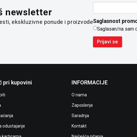
š newsletter
Saglasnost promo
 vesti, ekskluzivne ponude i proizvode
Saglasan/na sam 
Prijavi se
 pri kupovini
INFORMACIJE
iti
O nama
a
Zaposlenje
laćanja
Saradnja
a odustajanje
Kontakt
e karticama
Najčešća pitanja