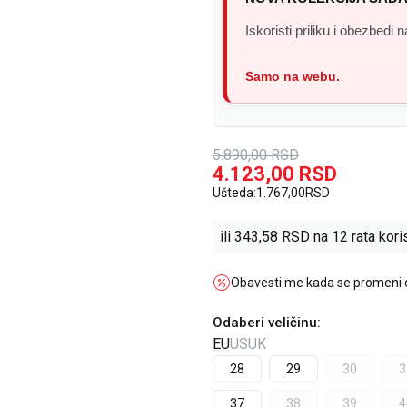
Iskoristi priliku i obezbedi
Samo na webu.
5.890,00
RSD
4.123,00
RSD
Ušteda:
1.767,00
RSD
ili
343,58
RSD na 12 rata koris
Obavesti me kada se promeni
Odaberi veličinu
:
EU
US
UK
28
29
30
3
37
38
39
4