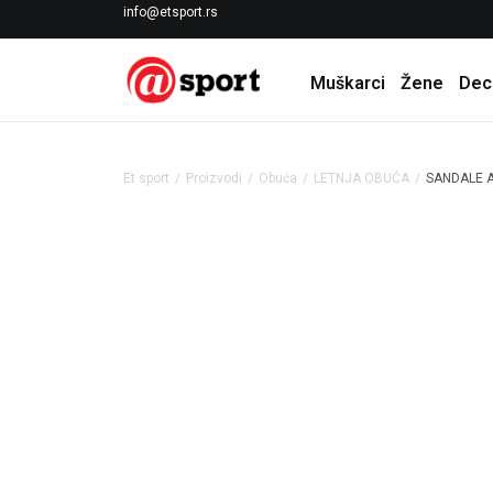
LICENCIRANI CLEARANCE PARTNER ADIDAS
info@etsport.rs
Muškarci
Žene
Dec
Et sport
Proizvodi
Obuća
LETNJA OBUĆA
SANDALE A