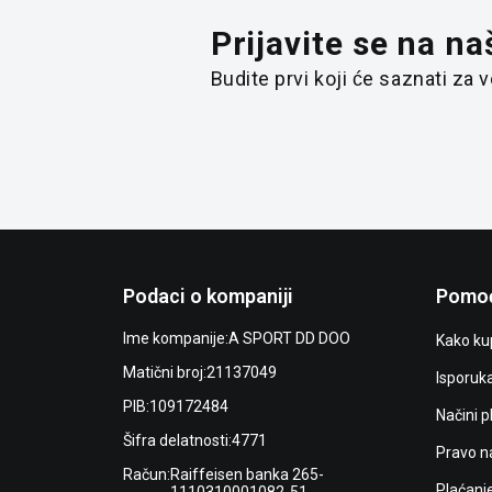
Prijavite se na na
Budite prvi koji će saznati za
Podaci o kompaniji
Pomoć
Ime kompanije:
A SPORT DD DOO
Kako kup
Matični broj:
21137049
Isporuk
PIB:
109172484
Načini p
Šifra delatnosti:
4771
Pravo n
Račun:
Raiffeisen banka 265-
Plaćanj