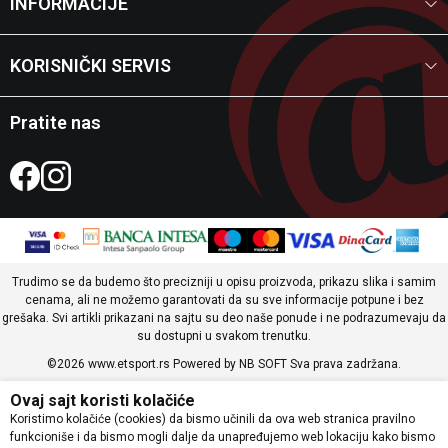
INFORMACIJE
KORISNIČKI SERVIS
Pratite nas
Trudimo se da budemo što precizniji u opisu proizvoda, prikazu slika i samim
cenama, ali ne možemo garantovati da su sve informacije potpune i bez
grešaka. Svi artikli prikazani na sajtu su deo naše ponude i ne podrazumevaju da
su dostupni u svakom trenutku.
©2026
www.etsport.rs
Powered by
NB SOFT
Sva prava zadržana.
Ovaj sajt koristi kolačiće
Koristimo kolačiće (cookies) da bismo učinili da ova web stranica pravilno
funkcioniše i da bismo mogli dalje da unapređujemo web lokaciju kako bismo