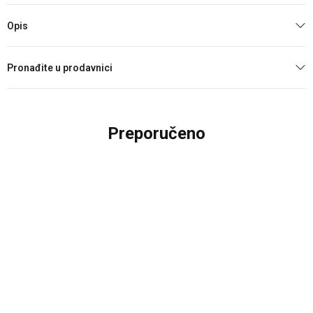
Opis
Pronađite u prodavnici
Preporučeno
20
%