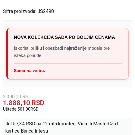
Šifra proizvoda:
JS2498
NOVA KOLEKCIJA SADA PO BOLJIM CENAMA
Iskoristi priliku i obezbedi najtraženije modele pre
isteka ponude.
Samo na webu.
2.390,00
RSD
1.888,10
RSD
Ušteda:
501,90
RSD
ili
157,34
RSD na 12 rata koristeći Visa ili MasterCard
kartice Banca Intesa