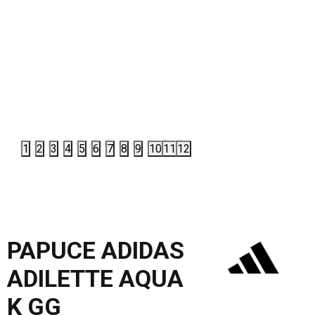
1
2
3
4
5
6
7
8
9
10
11
12
PAPUCE ADIDAS
ADILETTE AQUA
K GG