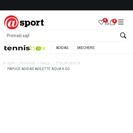
Besplatna dostava za porudžbine preko 6.000 rsd
0
0
Pretraži sajt
ADIDAS
SKECHERS
Et sport
Proizvodi
Obuća
LETNJA OBUĆA
PAPUCE ADIDAS ADILETTE AQUA K GG
21
%