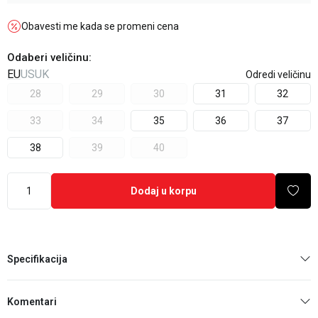
Obavesti me kada se promeni cena
Odaberi veličinu
:
EU
US
UK
Odredi veličinu
28
29
30
31
32
33
34
35
36
37
38
39
40
Dodaj u korpu
Specifikacija
Komentari