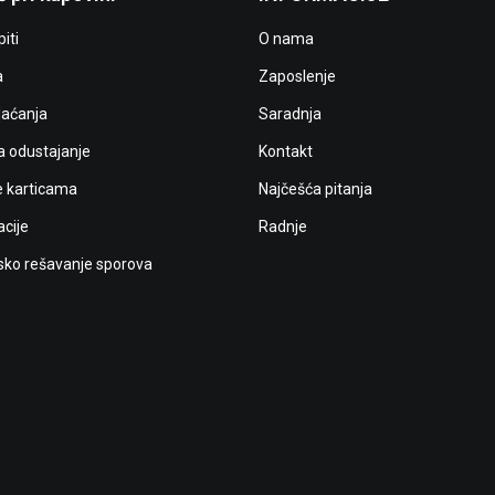
iti
O nama
a
Zaposlenje
laćanja
Saradnja
a odustajanje
Kontakt
e karticama
Najčešća pitanja
cije
Radnje
ko rešavanje sporova