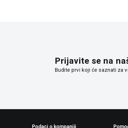
Prijavite se na na
Budite prvi koji će saznati za
Podaci o kompaniji
Pomoć