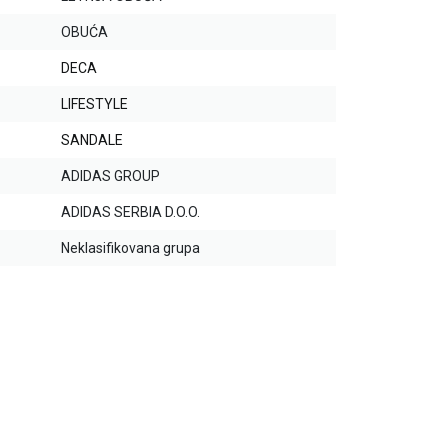
OBUĆA
DECA
LIFESTYLE
SANDALE
ADIDAS GROUP
ADIDAS SERBIA D.O.O.
Neklasifikovana grupa
20
%
30
%