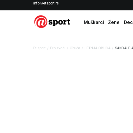
LICENCIRANI CLEARANCE PARTNER ADIDAS
info@etsport.rs
Muškarci
Žene
Dec
Et sport
Proizvodi
Obuća
LETNJA OBUĆA
SANDALE A