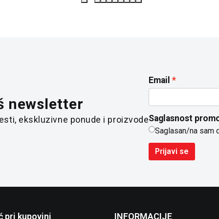
Email
š newsletter
Saglasnost promo
 vesti, ekskluzivne ponude i proizvode
Saglasan/na sam 
Prijavi se
 pri kupovini
INFORMACIJE