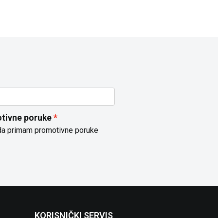
tivne poruke
da primam promotivne poruke
KORISNIČKI SERVIS