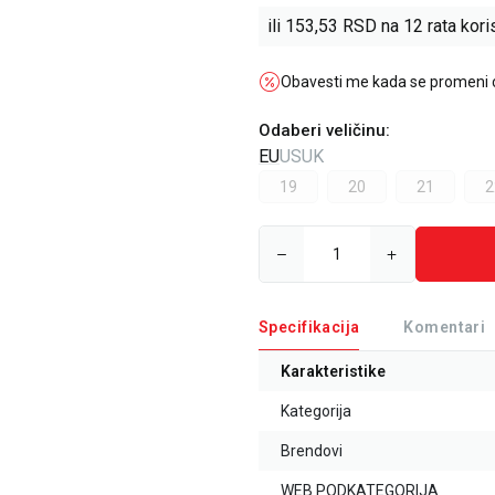
ili
153,53
RSD na 12 rata koris
Obavesti me kada se promeni
Odaberi veličinu
:
EU
US
UK
19
20
21
2
Specifikacija
Komentari
Karakteristike
Kategorija
Brendovi
WEB PODKATEGORIJA