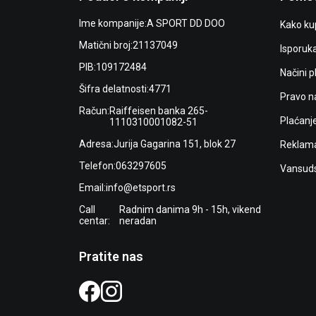
Ime kompanije:
A SPORT DD DOO
Kako kup
Matični broj:
21137049
Isporuk
PIB:
109172484
Načini p
Šifra delatnosti:
4771
Pravo n
Račun:
Raiffeisen banka 265-
Plaćanj
1110310001082-51
Adresa:
Jurija Gagarina 151, blok 27
Reklama
Telefon:
063297605
Vansuds
Email:
info@etsport.rs
Call
Radnim danima 9h - 15h, vikend
centar:
neradan
Pratite nas