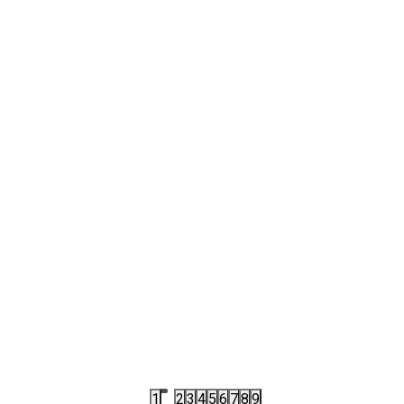
 OBUĆA
JS2538
LETNJA OBUĆA
LE ADIDAS ALTASWIM 3 C
PAPUCE ADIDAS ADILETTE 2
,00
RSD
6.152,00
RSD
00
RSD
7.690,00
RSD
1
2
3
4
5
6
7
8
9