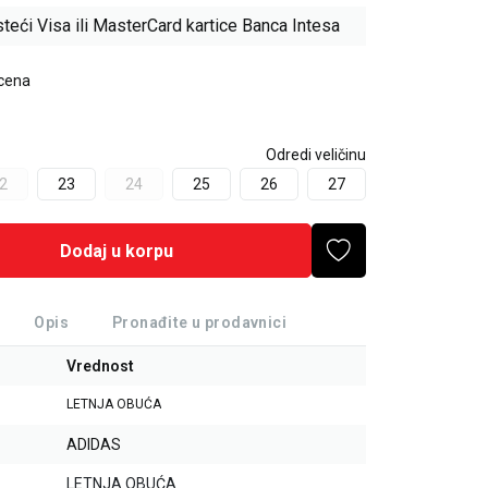
teći Visa ili MasterCard kartice Banca Intesa
 cena
Odredi veličinu
2
23
24
25
26
27
Dodaj u korpu
Opis
Pronađite u prodavnici
Vrednost
LETNJA OBUĆA
ADIDAS
LETNJA OBUĆA