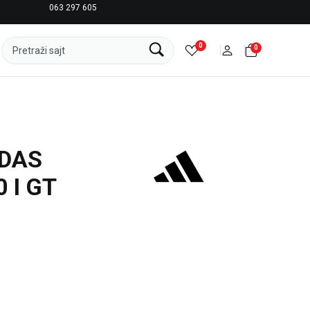
063 297 605
LICENCIRANI CLEARANCE PARTNER ADIDAS
0
0
Pretraži sajt
IDAS
 I GT