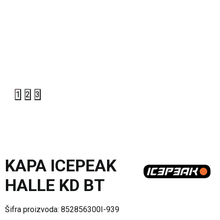
1
2
3
KAPA ICEPEAK
HALLE KD BT
Šifra proizvoda:
852856300I-939