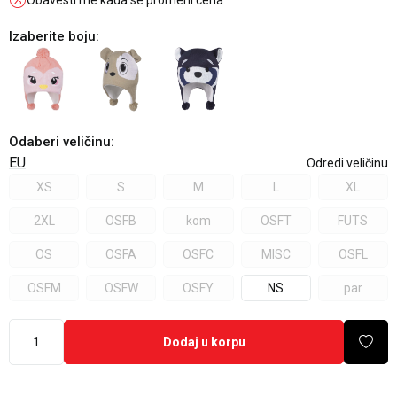
Obavesti me kada se promeni cena
Izaberite boju:
Odaberi veličinu
:
EU
Odredi veličinu
XS
S
M
L
XL
2XL
OSFB
kom
OSFT
FUTS
OS
OSFA
OSFC
MISC
OSFL
OSFM
OSFW
OSFY
NS
par
Dodaj u korpu