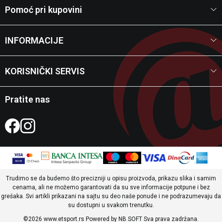
Pomoć pri kupovini
INFORMACIJE
KORISNIČKI SERVIS
Pratite nas
Trudimo se da budemo što precizniji u opisu proizvoda, prikazu slika i samim
cenama, ali ne možemo garantovati da su sve informacije potpune i bez
grešaka. Svi artikli prikazani na sajtu su deo naše ponude i ne podrazumevaju da
su dostupni u svakom trenutku.
©2026
www.etsport.rs
Powered by
NB SOFT
Sva prava zadržana.