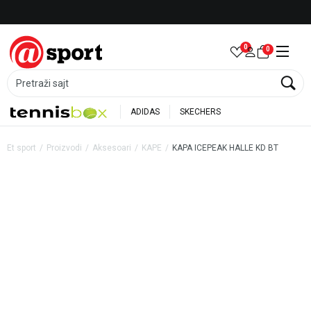
Besplatna dostava za porudžbine preko 6.000 rsd
0
0
Pretraži sajt
ADIDAS
SKECHERS
Et sport
Proizvodi
Aksesoari
KAPE
KAPA ICEPEAK HALLE KD BT
20
%
30
%