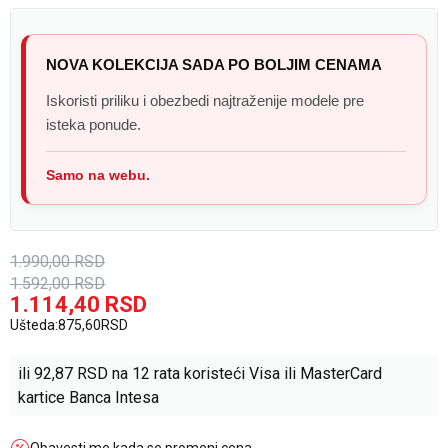
NOVA KOLEKCIJA SADA PO BOLJIM CENAMA
Iskoristi priliku i obezbedi najtraženije modele pre
isteka ponude.
Samo na webu.
1.990,00
RSD
1.592,00
RSD
1.114,40
RSD
Ušteda:
875,60
RSD
ili
92,87
RSD na 12 rata koristeći Visa ili MasterCard
kartice Banca Intesa