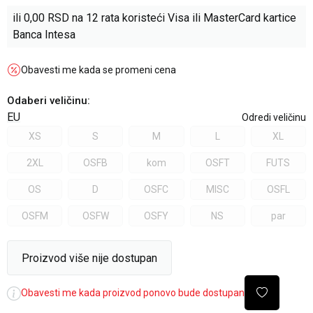
ili
0,00
RSD na 12 rata koristeći Visa ili MasterCard kartice
Banca Intesa
Obavesti me kada se promeni cena
Odaberi veličinu
:
EU
Odredi veličinu
XS
S
M
L
XL
2XL
OSFB
kom
OSFT
FUTS
OS
D
OSFC
MISC
OSFL
OSFM
OSFW
OSFY
NS
par
Proizvod više nije dostupan
Obavesti me kada proizvod ponovo bude dostupan