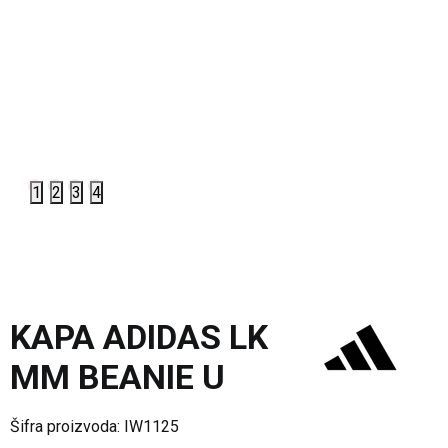
1
2
3
4
KAPA ADIDAS LK
MM BEANIE U
Šifra proizvoda:
IW1125