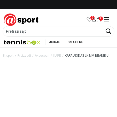
Besplatna dostava za porudžbine preko 6.000 rsd
0
0
Pretraži sajt
ADIDAS
SKECHERS
Et sport
Proizvodi
Aksesoari
KAPE
KAPA ADIDAS LK MM BEANIE U