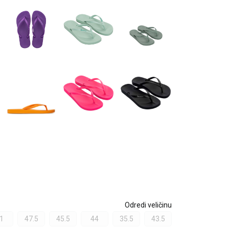
Odredi veličinu
1
47.5
45.5
44
35.5
43.5