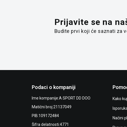
Prijavite se na na
Budite prvi koji će saznati za
Podaci o kompaniji
Pomoć
Ime kompanije:
A SPORT DD DOO
Kako kup
Matični broj:
21137049
Isporuk
PIB:
109172484
Načini p
Šifra delatnosti:
4771