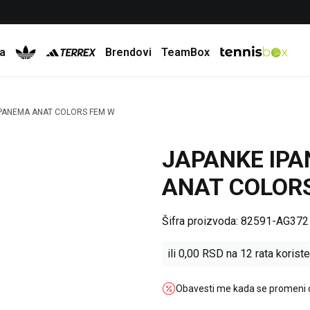
Besplatna dostava za porudžbine preko 6.000 rsd
a
Brendovi
TeamBox
IPANEMA ANAT COLORS FEM W
JAPANKE IP
ANAT COLOR
Šifra proizvoda:
82591-AG372
ili
0,00
RSD na 12 rata koriste
Obavesti me kada se promeni