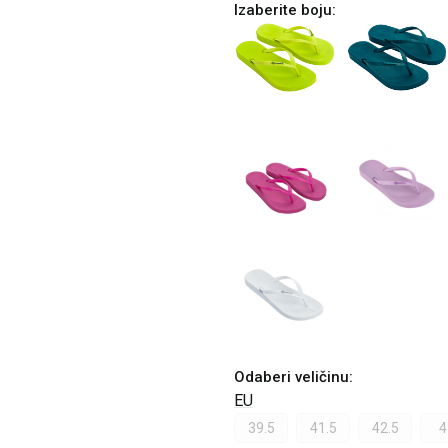
Izaberite boju:
Odaberi veličinu
:
EU
39.5
41.5
42.5
4