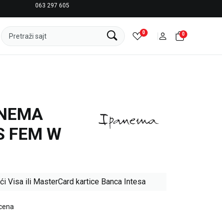
063 297 605
LICENCIRANI CLEARANCE PARTNER ADIDAS
0
0
Pretraži sajt
ANEMA
S FEM W
ći Visa ili MasterCard kartice Banca Intesa
 cena