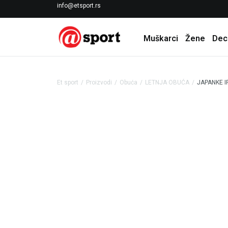
LICENCIRANI CLEARANCE PARTNER ADIDAS
info@etsport.rs
Muškarci
Žene
Dec
Et sport
Proizvodi
Obuća
LETNJA OBUĆA
JAPANKE 