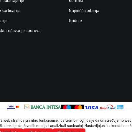
a odustajanje
Kontakt
e karticama
Najčešća pitanja
cije
Radnje
ko rešavanje sporova
ova web stranica pravilno funkcioniše i da bismo mogli dalje da unapređujemo web 
ji u opisu proizvoda, prikazu slika i samim cenama, ali ne možemo garantovati d
li funkcije društvenih medija i analizirali saobraćaj. Nastavljajući da koristite na
tikli prikazani na sajtu su deo naše ponude i ne podrazumevaju da su dostupni u 