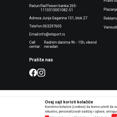
Pravo n
Račun:
Raiffeisen banka 265-
Plaćanj
1110310001082-51
Adresa:
Jurija Gagarina 151, blok 27
Reklama
Telefon:
063297605
Vansuds
Email:
info@etsport.rs
Call
Radnim danima 9h - 15h, vikend
centar:
neradan
Pratite nas
Ovaj sajt koristi kolačiće
Koristimo kolačiće (cookies) da bismo učinili da 
Trudimo se da budemo što precizni
iskustvo, personalizovali sadržaj i oglase, omogući
grešaka. Svi ar