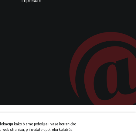
Impresum
lokaciju kako bismo poboljšali vaše korisničko
a su sve informacije potpune i bez
šu web stranicu, prihvatate upotrebu kolačića.
svakom trenutku.