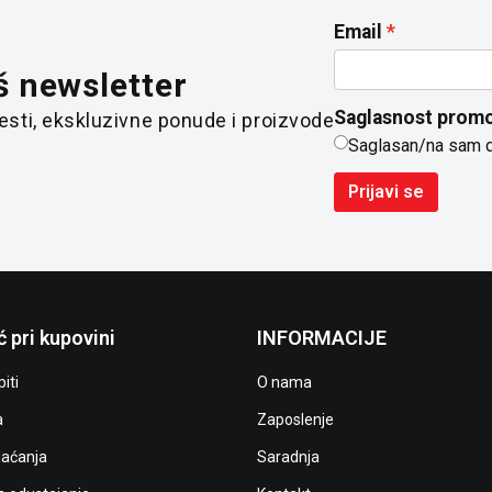
Email
š newsletter
Saglasnost promo
 vesti, ekskluzivne ponude i proizvode
Saglasan/na sam 
Prijavi se
 pri kupovini
INFORMACIJE
iti
O nama
a
Zaposlenje
laćanja
Saradnja