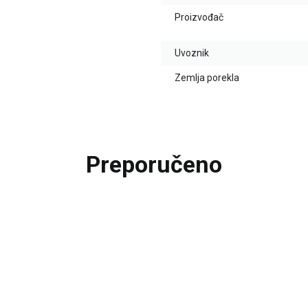
Proizvođač
Uvoznik
Zemlja porekla
Preporučeno
20
%