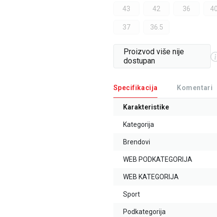
43
42
36
40
37
36.5
Proizvod više nije
dostupan
Specifikacija
Komentari
Karakteristike
Kategorija
Brendovi
WEB PODKATEGORIJA
WEB KATEGORIJA
Sport
Podkategorija