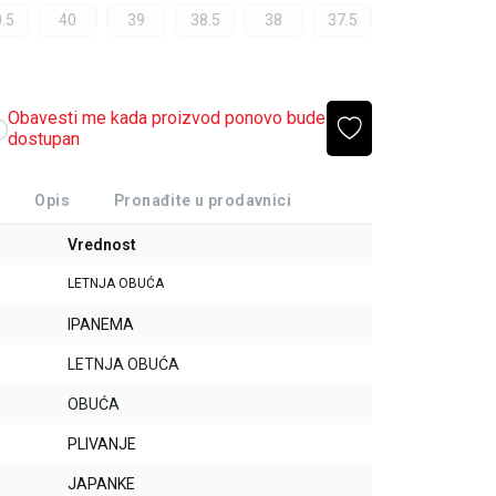
.5
40
39
38.5
38
37.5
Obavesti me kada proizvod ponovo bude
dostupan
Opis
Pronađite u prodavnici
Vrednost
LETNJA OBUĆA
IPANEMA
LETNJA OBUĆA
OBUĆA
PLIVANJE
JAPANKE