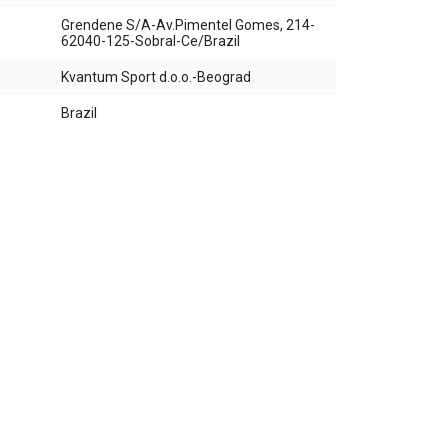
Grendene S/A-Av.Pimentel Gomes, 214-
62040-125-Sobral-Ce/Brazil
Kvantum Sport d.o.o.-Beograd
Brazil
30
%
20
%