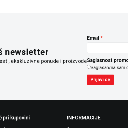
Email
š newsletter
Saglasnost promo
 vesti, ekskluzivne ponude i proizvode
Saglasan/na sam 
Prijavi se
 pri kupovini
INFORMACIJE