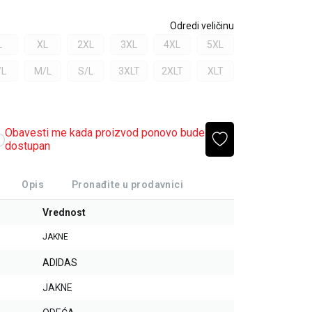
Odredi veličinu
L
XL
2XL
3XL
4XL
5XL
/L
M/L
S/L
3XLT
2XLT
XLT
Obavesti me kada proizvod ponovo bude
dostupan
Opis
Pronađite u prodavnici
Vrednost
JAKNE
ADIDAS
JAKNE