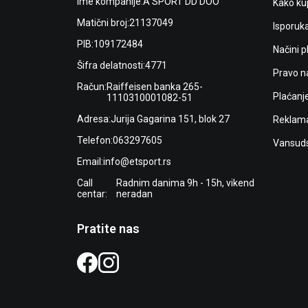
Ime kompanije:
A SPORT DD DOO
Kako kup
Matični broj:
21137049
Isporuk
PIB:
109172484
Načini p
Šifra delatnosti:
4771
Pravo n
Račun:
Raiffeisen banka 265-
Plaćanj
1110310001082-51
Adresa:
Jurija Gagarina 151, blok 27
Reklama
Telefon:
063297605
Vansuds
Email:
info@etsport.rs
Call
Radnim danima 9h - 15h, vikend
centar:
neradan
Pratite nas