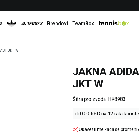
Besplatna dostava za porudžbine preko 6.000 rsd
a
Brendovi
TeamBox
FAST JKT W
JAKNA ADIDA
JKT W
Šifra proizvoda:
HK8983
ili
0,00
RSD na 12 rata koriste
Obavesti me kada se promeni