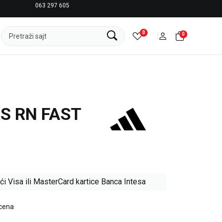
063 297 605
LICENCIRANI CLEARANCE PARTNER ADIDAS
0
0
Pretraži sajt
S RN FAST
ći Visa ili MasterCard kartice Banca Intesa
 cena