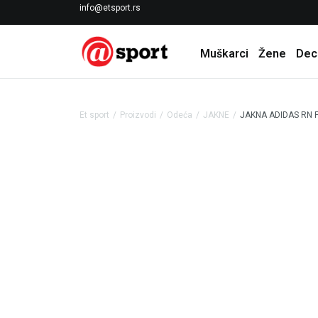
LICENCIRANI CLEARANCE PARTNER ADIDAS
info@etsport.rs
Muškarci
Žene
Dec
Et sport
Proizvodi
Odeća
JAKNE
JAKNA ADIDAS RN 