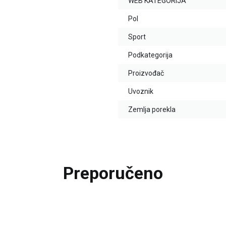
WEB KATEGORIJA
Pol
Sport
Podkategorija
Proizvođač
Uvoznik
Zemlja porekla
Preporučeno
20
%
20
%