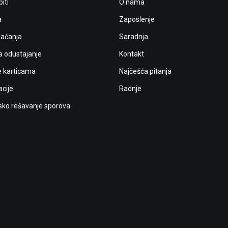
iti
O nama
a
Zaposlenje
laćanja
Saradnja
a odustajanje
Kontakt
e karticama
Najčešća pitanja
cije
Radnje
ko rešavanje sporova