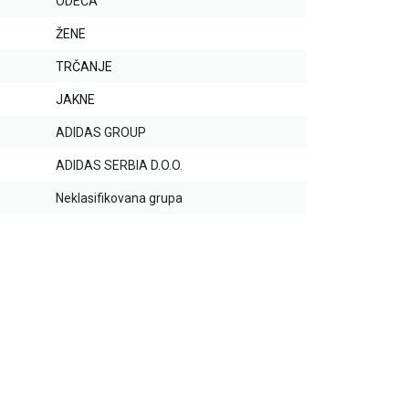
ODEĆA
ŽENE
TRČANJE
JAKNE
ADIDAS GROUP
ADIDAS SERBIA D.O.O.
Neklasifikovana grupa
20
%
20
%
20
%
20
%