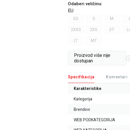
Odaberi veličinu
:
EU
XS
S
M
2XXS
2XS
ST
L
LT
MT
Proizvod više nije
dostupan
Specifikacija
Komentari
Karakteristike
Kategorija
Brendovi
WEB PODKATEGORIJA