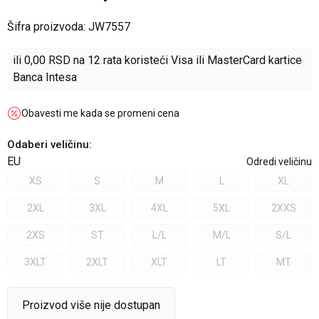
Šifra proizvoda:
JW7557
ili
0,00
RSD na 12 rata koristeći Visa ili MasterCard kartice
Banca Intesa
Obavesti me kada se promeni cena
Odaberi veličinu
:
EU
Odredi veličinu
XS
S
M
L
XL
2XL
3XL
4XL
5XL
2XXS
2XS
ST
L/L
M/L
S/L
3XLT
2XLT
XLT
LT
MT
Proizvod više nije dostupan