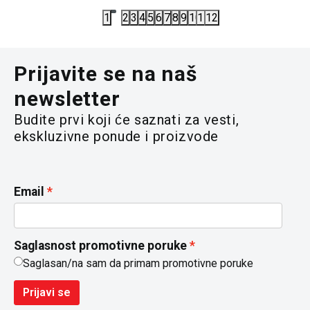
1
2
3
4
5
6
7
8
9
10
11
12
Prijavite se na naš
newsletter
Budite prvi koji će saznati za vesti,
ekskluzivne ponude i proizvode
Email
Saglasnost promotivne poruke
Saglasan/na sam da primam promotivne poruke
Prijavi se