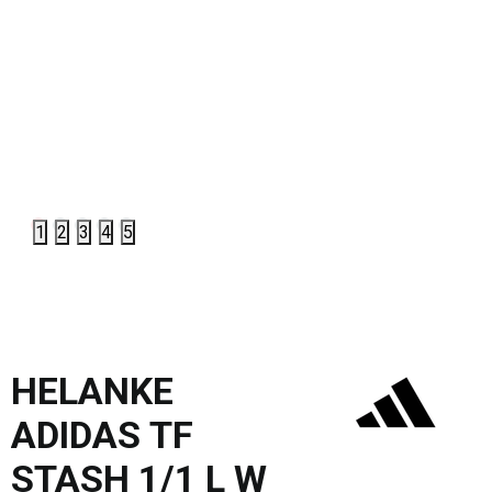
1
2
3
4
5
HELANKE
ADIDAS TF
STASH 1/1 L W