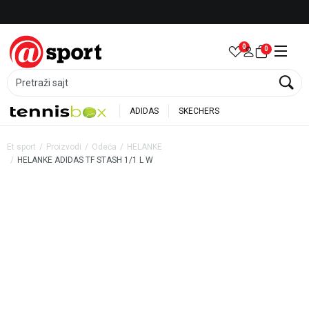
Besplatna dostava za porudžbine preko 6.000 rsd
0
0
Pretraži sajt
ADIDAS
SKECHERS
Et sport
Proizvodi
Odeća
HELANKE
HELANKE ADIDAS TF STASH 1/1 L W