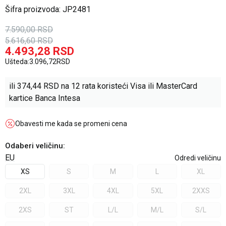
Šifra proizvoda:
JP2481
7.590,00
RSD
5.616,60
RSD
4.493,28
RSD
Ušteda:
3.096,72
RSD
ili
374,44
RSD na 12 rata koristeći Visa ili MasterCard
kartice Banca Intesa
Obavesti me kada se promeni cena
Odaberi veličinu
:
EU
Odredi veličinu
XS
S
M
L
XL
2XL
3XL
4XL
5XL
2XXS
2XS
ST
L/L
M/L
S/L