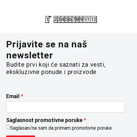
3.352,00
RSD
5.325,00
4.190,00
RSD
7.100,00
R
1
2
3
4
5
6
7
8
9
10
11
12
Prijavite se na naš
newsletter
Budite prvi koji će saznati za vesti,
ekskluzivne ponude i proizvode
Email
Saglasnost promotivne poruke
Saglasan/na sam da primam promotivne poruke