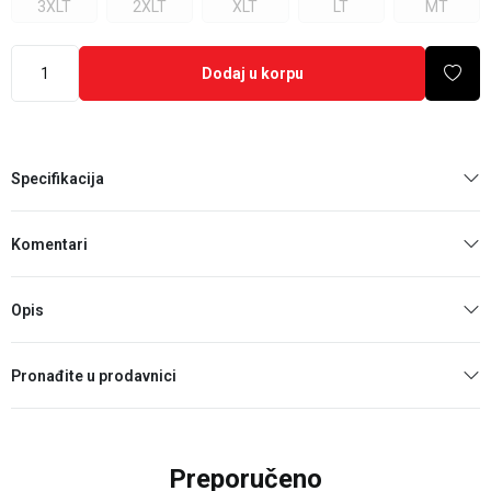
3XLT
2XLT
XLT
LT
MT
Dodaj u korpu
Specifikacija
Komentari
Opis
Pronađite u prodavnici
Preporučeno