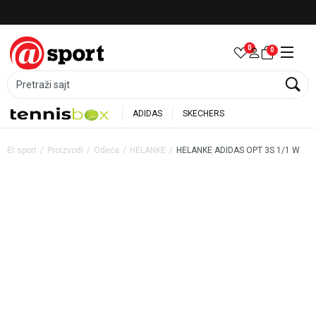
Besplatna dostava za porudžbine preko 6.000 rsd
0
0
Pretraži sajt
ADIDAS
SKECHERS
Et sport
Proizvodi
Odeća
HELANKE
HELANKE ADIDAS OPT 3S 1/1 W
26
%
20
%