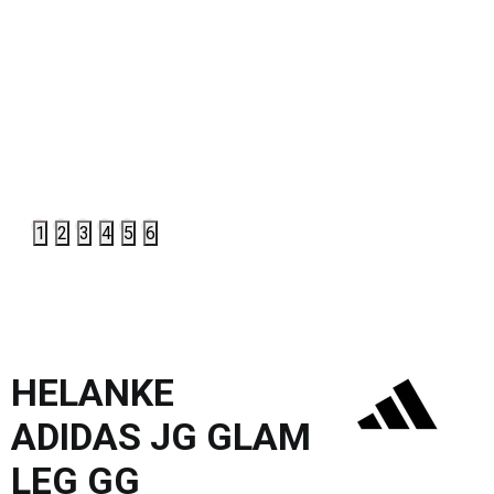
1
2
3
4
5
6
HELANKE
ADIDAS JG GLAM
LEG GG