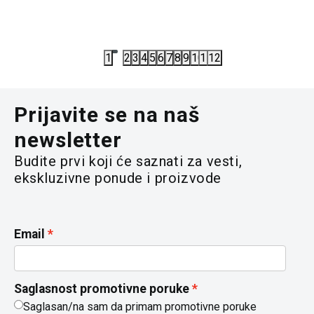
3.352,00
RSD
5.325,00
4.190,00
RSD
7.100,00
R
1
2
3
4
5
6
7
8
9
10
11
12
Prijavite se na naš
newsletter
Budite prvi koji će saznati za vesti,
ekskluzivne ponude i proizvode
Email
Saglasnost promotivne poruke
Saglasan/na sam da primam promotivne poruke