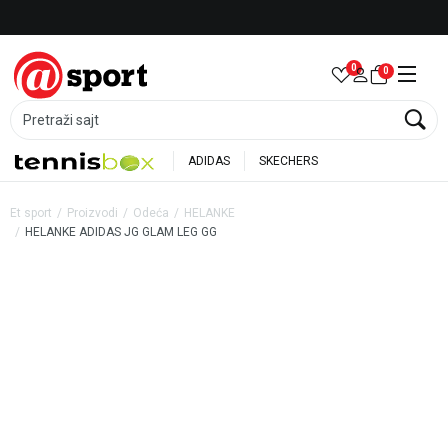
Besplatna dostava za porudžbine preko 6.000 rsd
0
0
Pretraži sajt
ADIDAS
SKECHERS
Et sport
Proizvodi
Odeća
HELANKE
HELANKE ADIDAS JG GLAM LEG GG
20
%
20
%