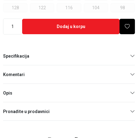
128
122
116
104
98
Dodaj u korpu
Specifikacija
Komentari
Opis
Pronađite u prodavnici