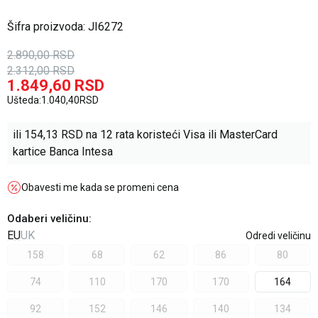
Šifra proizvoda:
JI6272
2.890,00
RSD
2.312,00
RSD
1.849,60
RSD
Ušteda:
1.040,40
RSD
ili
154,13
RSD na 12 rata koristeći Visa ili MasterCard
kartice Banca Intesa
Obavesti me kada se promeni cena
Odaberi veličinu
:
EU
UK
Odredi veličinu
158
68
62
86
80
74
110
170
170
164
92
152
146
140
134